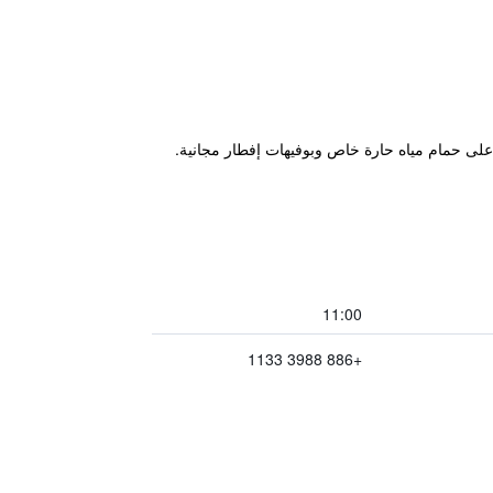
葛瑪蘭風呂會館 G في ييلان 5 دقائق فقط سيرا على الأقدام من محطة قطار Jiaoxi، ويشمل على حمام مياه حارة خاص وبوفيهات إفطار مجانية.
11:00
+886 3988 1133