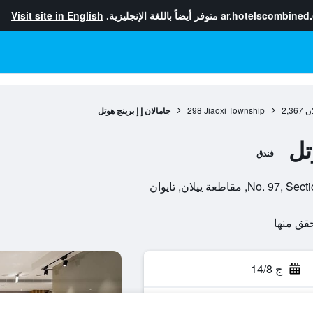
ar.hotelscombined
متوفر أيضاً باللغة الإنجليزية.
Visit site in English
ان
2,367
Jiaoxi Township
298
جامالان إ إ برينج هوتل
تل
فندق
قاطعة ييلان, تايوان
ج 14/8