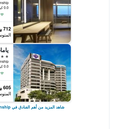
ownship
0.0 كيلومتر عن وسط المدينة
712 ﷼
المتوس
ياما
4 نجوم
0.0 كيلومتر عن وسط المدينة
605 ﷼
المتوس
شاهد المزيد من أهم الفنادق في Jiaoxi Township