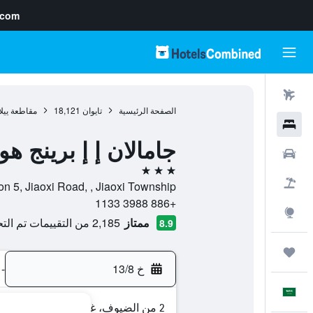
.com
رحلات طيران
الصفحة الرئيسية
تايوان
18,121
مقاطعة ييل
فنادق
جامالان إ إ برينج هو
سيارات
3 نجوم
حزم العروض
No. 97, Section 5, Jiaoxi Road, , Jiaoxi Township, م
+886 3988 1133
استكشاف
ممتاز
2,185 من التقييمات تم التحقق منها
8.9
رحلات
خ 13/8
-
العَرَبِيَّة
2 من الضيوف، غرفة واحدة