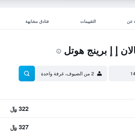
 عن
التقييمات
فنادق مشابهة
ن إ إ برينج هوتل
2 من الضيوف، غرفة واحدة
322 ﷼
327 ﷼