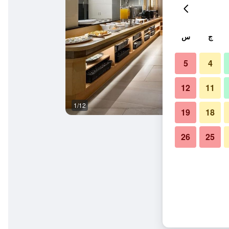
ج
س
5
4
12
11
1/12
غرفة نوم
19
18
26
25