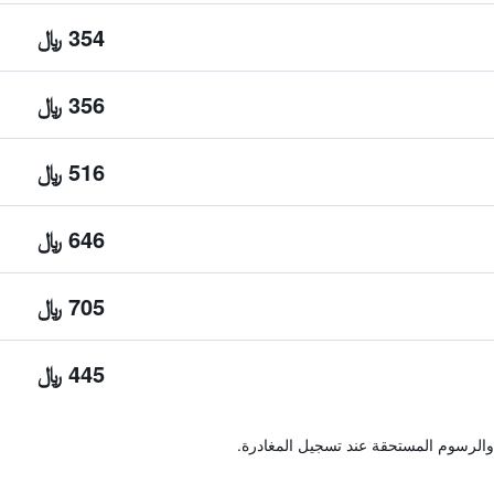
354 ﷼
356 ﷼
516 ﷼
646 ﷼
705 ﷼
445 ﷼
والرسوم المستحقة عند تسجيل المغادرة.