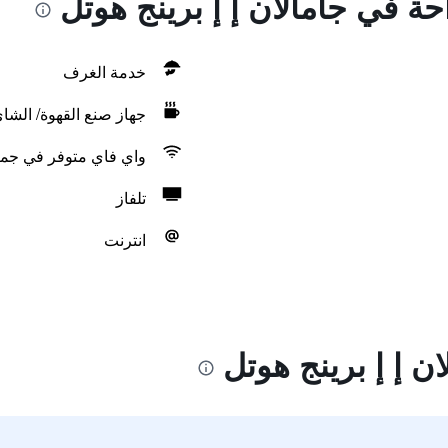
حة في جامالان إ إ برينج هوتل
خدمة الغرف
جهاز صنع القهوة/ الشا
واي فاي متوفر في جمي
تلفاز
انترنت
ن إ إ برينج هوتل