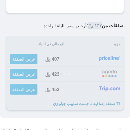
صفقات من
407 ﷼
/
أرخص سعر الليلة الواحدة
مزود
الإجمالي في الليلة
407 ﷼
عرض الصفقة
423 ﷼
عرض الصفقة
453 ﷼
عرض الصفقة
11 صفقة إضافية لـ جست سلييب جياو زي