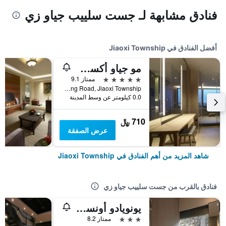
فنادق مشابهة لـ جست سلييب جياو زي
أفضل الفنادق في Jiaoxi Township
مو جياو أكسي هوتل
5 نجوم
ممتاز 9.1
No. 1, Jiankang Road, Jiaoxi Township, تايوان
0.0 كيلومتر عن وسط المدينة
710 ﷼
عرض الصفقة
شاهد المزيد من أهم الفنادق في Jiaoxi Township
فنادق بالقرب من جست سلييب جياو زي
يونويادو أونسين هوت سبرينج هوتل ديانج
3 نجوم
ممتاز 8.2