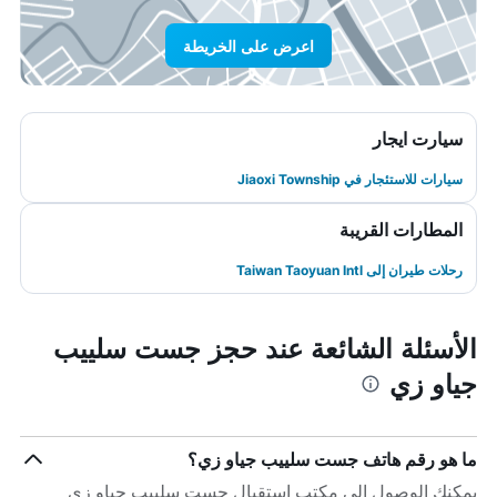
اعرض على الخريطة
سيارت ايجار
سيارات للاستئجار في Jiaoxi Township
المطارات القريبة
رحلات طيران إلى Taiwan Taoyuan Intl
الأسئلة الشائعة عند حجز جست سلييب
جياو زي
ما هو رقم هاتف جست سلييب جياو زي؟
يمكنك الوصول إلى مكتب استقبال جست سلييب جياو زي