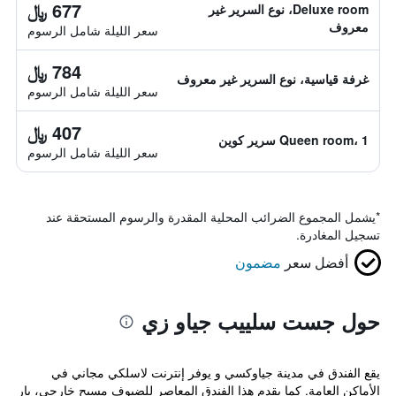
677 ﷼
Deluxe room، نوع السرير غير
معروف
سعر الليلة شامل الرسوم
784 ﷼
غرفة قياسية، نوع السرير غير معروف
سعر الليلة شامل الرسوم
407 ﷼
Queen room، 1 سرير كوين
سعر الليلة شامل الرسوم
*
يشمل المجموع الضرائب المحلية المقدرة والرسوم المستحقة عند
تسجيل المغادرة.
أفضل سعر
مضمون
حول جست سلييب جياو زي
يقع الفندق في مدينة جياوكسي و يوفر إنترنت لاسلكي مجاني في
الأماكن العامة. كما يقدم هذا الفندق المعاصر للضيوف مسبح خارجي، بار