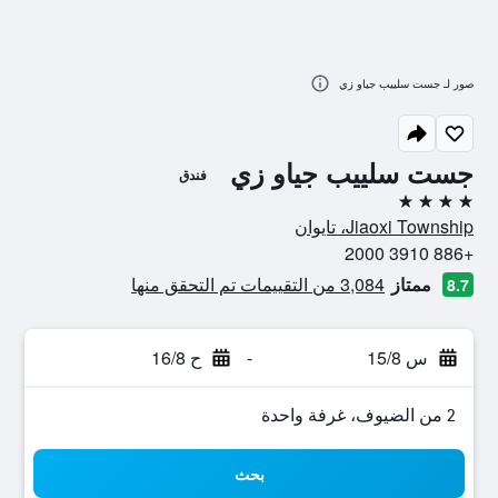
صور لـ جست سلييب جياو زي
جست سلييب جياو زي
فندق
4 نجوم
Jiaoxi Township، تايوان
+886 3910 2000
ممتاز
3,084 من التقييمات تم التحقق منها
8.7
س 15/8
-
ح 16/8
2 من الضيوف، غرفة واحدة
بحث