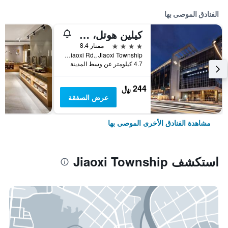
الفنادق الموصى بها
كيلين هوتل، جياوشي
4 نجوم
ممتاز 8.4
No.116, Sec. 5, Jiaoxi Rd., Jiaoxi Township, تايوان
4.7 كيلومتر عن وسط المدينة
244 ﷼
عرض الصفقة
مشاهدة الفنادق الأخرى الموصى بها
استكشف Jiaoxi Township