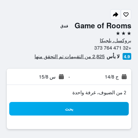
Game of Rooms
فندق
3 نجوم
بروكسل، بلجيكا
+32 471 764 373
لا بأس
2,825 من التقييمات تم التحقق منها
4.9
ج 14/8
-
س 15/8
2 من الضيوف، غرفة واحدة
بحث