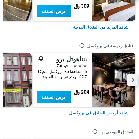
309 ﷼
عرض الصفقة
شاهد المزيد من الفنادق القريبة
فنادق رخيصة في بروكسل
بنتاهوتل بروسلز إيربورت
3 نجوم
جيد 7.6
Berkenlaan 5, بروكسل, بلجيكا
7.7 كيلومتر عن وسط المدينة
204 ﷼
عرض الصفقة
شاهد أرخص الفنادق في بروكسل
الفنادق الموصى بها