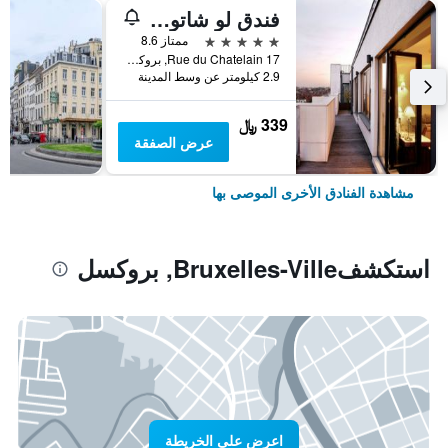
فندق لو شاتولان
5 نجوم
ممتاز 8.6
17 Rue du Chatelain, بروكسل, بلجيكا
2.9 كيلومتر عن وسط المدينة
339 ﷼
عرض الصفقة
مشاهدة الفنادق الأخرى الموصى بها
استكشفBruxelles-Ville, بروكسل
اعرض على الخريطة