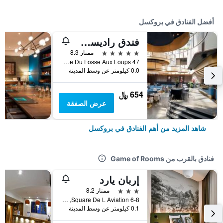
أفضل الفنادق في بروكسل
فندق راديسن كوليكشن جراند بليس بروكسل
5 نجوم
ممتاز 8.3
47 Rue Du Fosse Aux Loups, بروكسل, بلجيكا
0.0 كيلومتر عن وسط المدينة
654 ﷼
عرض الصفقة
شاهد المزيد من أهم الفنادق في بروكسل
فنادق بالقرب من Game of Rooms
إربان يارد
3 نجوم
ممتاز 8.2
Square De L Aviation 6-8, بروكسل, بلجيكا
0.1 كيلومتر عن وسط المدينة