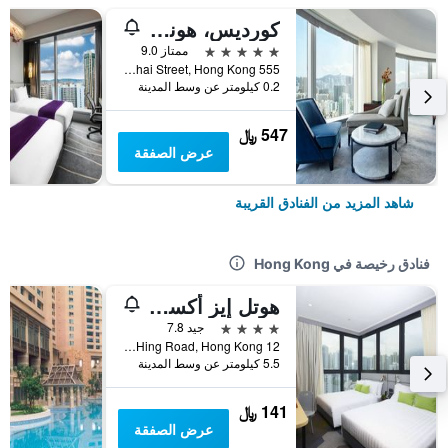
كورديس، هونج كونج
5 نجوم
ممتاز 9.0
555 Shanghai Street, Hong Kong, هونغ كونغ
0.2 كيلومتر عن وسط المدينة
547 ﷼
عرض الصفقة
شاهد المزيد من الفنادق القريبة
فنادق رخيصة في Hong Kong
هوتل إيز أكسيس تسين وان
4 نجوم
جيد 7.8
12 Ka Hing Road, Hong Kong, هونغ كونغ
5.5 كيلومتر عن وسط المدينة
141 ﷼
عرض الصفقة