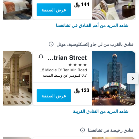
144 ﷼
عرض الصفقة
شاهد المزيد من أهم الفنادق في تشانغشا
فنادق بالقرب من لي جاو إكسكلوسيف هوتل
Vienna Hotel Changsha Ifc Pedestrian Street
4 نجوم
No.245 Middle Of Ren Min Road, تشانغشا, الصين
0.7 كيلومتر عن وسط المدينة
133 ﷼
عرض الصفقة
شاهد المزيد من الفنادق القريبة
فنادق رخيصة في تشانغشا