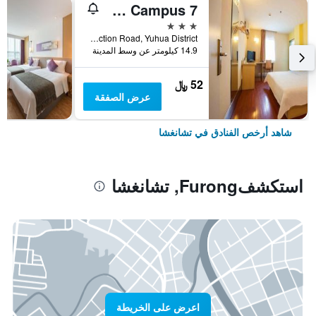
7 Days Premium Changsha Environmental Science Park Yuntang Campus
3 نجوم
No. 17 East Environmental Protection Road, Yuhua District, تشانغشا, الصين
14.9 كيلومتر عن وسط المدينة
52 ﷼
عرض الصفقة
شاهد أرخص الفنادق في تشانغشا
استكشفFurong, تشانغشا
اعرض على الخريطة