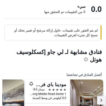
0.0
سيء
0 من التقييمات تم التحقق منها
لم يتم العثور على تقييمات. حاول إزالة مرشح أو تغيير بحثك أو
مسح كل شيء لعرض التقييمات.
فنادق مشابهة لـ لي جاو إكسكلوسيف
هوتل
أفضل الفنادق في تشانغشا
مودينا باي فريزر تشانجشا
5 نجوم
ممتاز 9.0
No. 416 Furong Middle Road Sector 1, تشانغشا, الصين
0.0 كيلومتر عن وسط المدينة