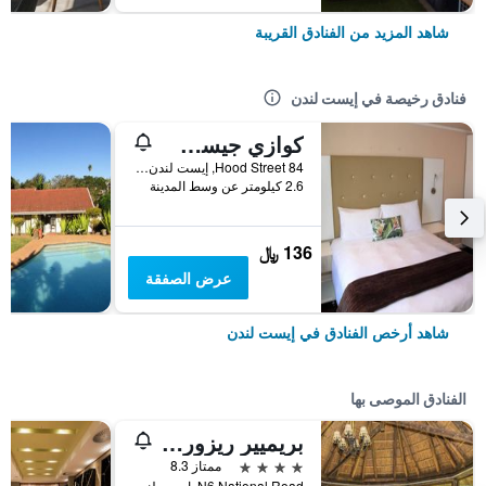
شاهد المزيد من الفنادق القريبة
فنادق رخيصة في إيست لندن
كوازي جيست هاوس
84 Hood Street, إيست لندن, محافظة الكاب الشرقية, جنوب أفريقيا
2.6 كيلومتر عن وسط المدينة
136 ﷼
عرض الصفقة
شاهد أرخص الفنادق في إيست لندن
الفنادق الموصى بها
بريميير ريزورت امبونغو برايفت غايم ريزيرف
4 نجوم
ممتاز 8.3
N6 National Road, إيست لندن, محافظة الكاب الشرقية, جنوب أفريقيا