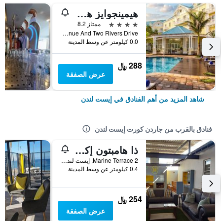
هيمينجوايز هوتل
4 نجوم
ممتاز 8.2
Cnr Western Avenue And Two Rivers Drive, إيست لندن, محافظة الكاب الشرقية, جنوب أفريقيا
0.0 كيلومتر عن وسط المدينة
288 ﷼
عرض الصفقة
شاهد المزيد من أهم الفنادق في إيست لندن
فنادق بالقرب من جاردن كورت إيست لندن
ذا هامبتون إكسكلوسيف جست هاوس
2 Marine Terrace, إيست لندن, محافظة الكاب الشرقية, جنوب أفريقيا
0.4 كيلومتر عن وسط المدينة
254 ﷼
عرض الصفقة