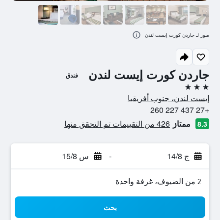
صور لـ جاردن كورت إيست لندن
جاردن كورت إيست لندن
فندق
3 نجوم
إيست لندن، جنوب أفريقيا
+27 437 227 260
ممتاز
426 من التقييمات تم التحقق منها
8.3
ج 14/8
-
س 15/8
2 من الضيوف، غرفة واحدة
بحث