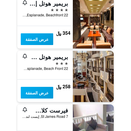
بريمير هوتل إيست لندن آي سي سي
4 نجوم
22 Esplanade, Beachfront, إيست لندن, محافظة الكاب الشرقية, جنوب أفريقيا
354 ﷼
عرض الصفقة
بريمير هوتل ريجنت
3 نجوم
22 Esplanade, Beach Front, إيست لندن, محافظة الكاب الشرقية, جنوب أفريقيا
258 ﷼
عرض الصفقة
فيرست كلاس مانور بي آند بي
7 St James Road, إيست لندن, محافظة الكاب الشرقية, جنوب أفريقيا