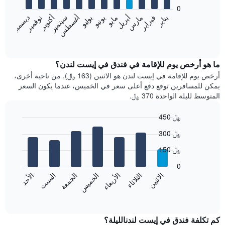
bars.
0
فبراير
مايو
أغسطس
نوفمبر
يناير
أبريل
يوليو
أكتوبر
مارس
يونيو
سبتمبر
ديسمبر
يعرض
المخطط
End
of
التالي
interactive
متوسط
chart
سعر
ما هو أرخص يوم للإقامة في فندق في إيست لندن؟
غرفة
أرخص يوم للإقامة في إيست لندن هو الاثنين (163 ﷼). من ناحية أخرى،
كل
يمكن للمسافرين توقع دفع أعلى سعر في الخميس، عندما يكون السعر
شهر
المتوسط لليلة الواحدة 370 ﷼.
يتضمن
المخطط
450 ﷼
1
Bar
محور
Chart
300 ﷼
graphic.
chart
X
with
الذي
150 ﷼
7
يعرض
bars.
0
الشهور.
الاثنين
الثلاثاء
الأربعاء
الخميس
الجمعة
السبت
الأحد
يتضمن
يعرض
المخطط
المخطط
End
التالي
of
التالي
interactive
1
متوسط
chart
محور
سعر
كم تكلفة فندق في إيست لندنالليلة؟
Y