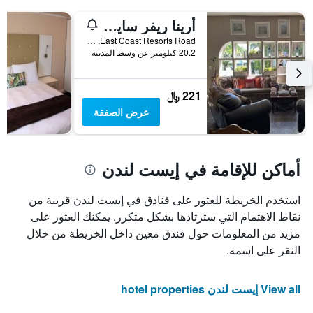
أرينا ريفر سايد ريزورت
East Coast Resorts Road, إيست لندن, محافظة الكاب الشرقية, جنوب أفريقيا
20.2 كيلومتر عن وسط المدينة
221 ﷼
عرض الصفقة
أماكن للإقامة في إيست لندن
استخدم الخريطة للعثور على فنادق في إيست لندن قريبة من
نقاط الاهتمام التي سترتادها بشكل متكرر. يمكنك العثور على
مزيد من المعلومات حول فندق معين داخل الخريطة من خلال
النقر على اسمه.
View all إيست لندن hotel properties