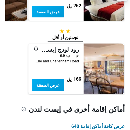
262 ﷼
عرض الصفقة
2 نجمتين
نجمتين أو أقل
رود لودج إيست لندن
نجمة واحدة
جيد 6.9
Corner Union Avenue and Cheltenham Road, إيست لندن, محافظة الكاب الشرقية, جنوب أفريقيا
166 ﷼
عرض الصفقة
أماكن إقامة أخرى في إيست لندن
عرض كافة أماكن إقامة 640