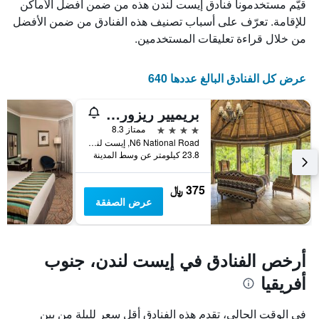
قيّم مستخدمونا فنادق إيست لندن هذه من ضمن أفضل الأماكن
Y
الذي
الذي
يعرض
للإقامة. تعرّف على أسباب تصنيف هذه الفنادق من ضمن الأفضل
عدد
يعرض
من خلال قراءة تعليقات المستخدمين.
الأيام
متوسط
قبل
سعر
غرفة
الإقامة
عرض كل الفنادق البالغ عددها 640
في
يتضمن
عطلة
المخطط
بريميير ريزورت امبونغو برايفت غايم ريزيرف
نهاية
التالي
1
هذا
4 نجوم
ممتاز 8.3
محور
الأسبوع
N6 National Road, إيست لندن, محافظة الكاب الشرقية, جنوب أفريقيا
Y
خلال
23.8 كيلومتر عن وسط المدينة
آخر
الذي
3
يعرض
375 ﷼
أيام
متوسط
عرض الصفقة
سعر
غرفة
أرخص الفنادق في إيست لندن، جنوب
أفريقيا
في الوقت الحالي، تقدم هذه الفنادق أقل سعر لليلة من بين