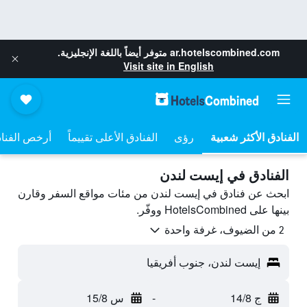
ar.hotelscombined.com
متوفر أيضاً باللغة الإنجليزية.
Visit site in English
رؤى
الفنادق الأعلى تقييماً
أرخص الفنا
الفنادق في إيست لندن
ابحث عن فنادق في إيست لندن من مئات مواقع السفر وقارن
بينها على HotelsCombined ووفّر.
2 من الضيوف، غرفة واحدة
إيست لندن، جنوب أفريقيا
ج 14/8
-
س 15/8