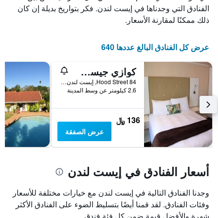
الفنادق التي وجدناها في إيست لندن. فكر بتواريخ بديلة إن كان
ذلك ممكنًا لمقارنة الأسعار.
عرض كل الفنادق البالغ عددها 640
كوازي جيست هاوس
84 Hood Street, إيست لندن, محافظة الكاب الشرقية, جنوب أفريقيا
2.6 كيلومتر عن وسط المدينة
136 ﷼
عرض الصفقة
أسعار الفنادق في إيست لندن
وجدنا الفنادق التالية في إيست لندن مع خيارات مختلفة للأسعار
وفئات الفنادق. لقد قمنا أيضًا بتسليط الضوء على الفنادق الأكثر
شهرة والأفضل قيمة ضمن كل فئة فندق.