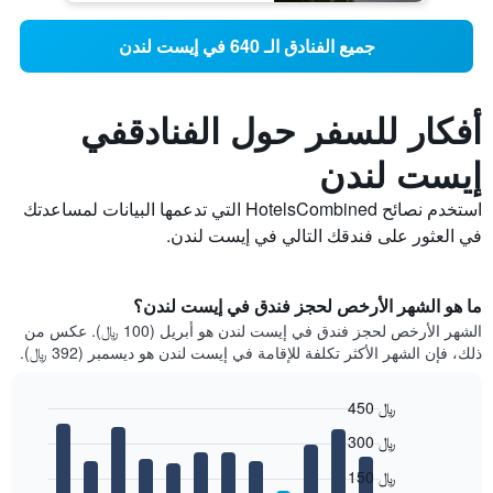
جميع الفنادق الـ 640 في إيست لندن
أفكار للسفر حول الفنادقفي
إيست لندن
استخدم نصائح HotelsCombined التي تدعمها البيانات لمساعدتك
في العثور على فندقك التالي في إيست لندن.
ما هو الشهر الأرخص لحجز فندق في إيست لندن؟
الشهر الأرخص لحجز فندق في إيست لندن هو أبريل (100 ﷼). عكس من
ذلك، فإن الشهر الأكثر تكلفة للإقامة في إيست لندن هو ديسمبر (392 ﷼).
450 ﷼
Bar
Chart
300 ﷼
graphic.
chart
with
150 ﷼
12