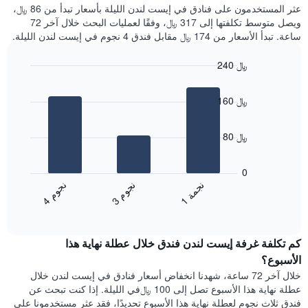
غرفة
عثر المستخدمون على فنادق في إيست لندن الليلة بأسعار تبدأ من 86 ﷼،
الذي
كل
ويصل متوسط تكلفتها إلى 317 ﷼، وفقًا لعمليات البحث خلال آخر 72
يعرض
يوم
ساعة. تبدأ الأسعار من 174 ﷼ مقابل فندق 4 نجوم في إيست لندن الليلة.
متوسط
في
سعر
الأسبوع
240 ﷼
غرفة
يتضمن
Bar
المخطط
Chart
graphic.
chart
1
160 ﷼
with
محور
3
X
bars.
الذي
80 ﷼
يعرض
يعرض
أيام
المخطط
0
الأسبوع.
التالي
ن
م
ن
ة
ن
م
يتضمن
متوسط
3
ج
و
1
ج
م
4
ج
و
المخطط
End
سعر
of
التالي
الغرفة
interactive
1
هذه
chart
محور
كم تكلفة غرفة إيست لندن فندق خلال عطلة نهاية هذا
الليلة
Y
الذي
الأسبوع؟
الذي
عُثر
خلال آخر 72 ساعة، شهدنا انخفاض أسعار فنادق في إيست لندن خلال
يعرض
عليه
عطلة نهاية هذا الأسبوع تصل إلى 100 ﷼في الليلة. إذا كنت تبحث عن
متوسط
خلال
فندق ثلاث نجوم لعطلة نهاية هذا الأسبوع تحديدًا، فقد عثر مستخدمونا على
سعر