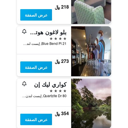
218 ﷼
عرض الصفقة
بلو لاغون هوتل آند كونفرانس سنتر
4 نجوم
21 Blue Bend Pl, إيست لندن, محافظة الكاب الشرقية, جنوب أفريقيا
273 ﷼
عرض الصفقة
كواري ليك إن
4 نجوم
80 Quartzite Dr, إيست لندن, محافظة الكاب الشرقية, جنوب أفريقيا
354 ﷼
عرض الصفقة