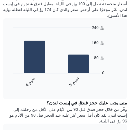
آخر
أسعار منخفضة تصل إلى 100 ﷼ في الليلة. مقابل فندق 4 نجوم في إيست
غرفة
3
لندن، عُثر مؤخرًا على أرخص سعر والذي كان 174 ﷼في الليلة لعطلة نهاية
أيام
هذا الأسبوع.
مع
التصنيف
240 ﷼
حسب
النجوم
Bar
Chart
graphic.
يتضمن
chart
160 ﷼
with
المخطط
2
1
bars.
محور
80 ﷼
X
يعرض
التي
المخطط
تعرض
0
التالي
فئات
ن
م
ن
م
متوسط
الفنادق
3
ج
و
4
ج
و
End
سعر
بالنجوم.
of
الغرفة
interactive
يتضمن
خلال
chart
المخطط
متى يجب عليك حجز فندق في إيست لندن؟
عطلة
1
نهاية
وفّر من خلال حجز فندق قبل 90 من الأيام على الأقل من رحلتك إلى
محور
هذا
إيست لندن. لقد كان أقل سعر عُثر عليه عند الحجز قبل 90 من الأيام هو
Y
الأسبوع
96 ﷼ في الليلة.
الذي
الذي
يعرض