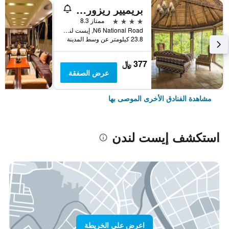
بريميير ريزورت امبونغو برايفت غايم ريزيرف
4 نجوم
ممتاز 8.3
N6 National Road, إيست لندن, محافظة الكاب الشرقية, جنوب أفريقيا
23.8 كيلومتر عن وسط المدينة
377 ﷼
عرض الصفقة
مشاهدة الفنادق الأخرى الموصى بها
استكشف إيست لندن
اعرض على الخريطة