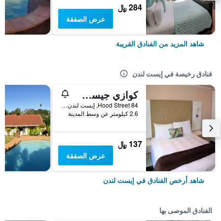
284 ﷼
عرض الصفقة
شاهد المزيد من الفنادق القريبة
فنادق رخيصة في إيست لندن
كوازي جيست هاوس
84 Hood Street, إيست لندن, محافظة الكاب الشرقية, جنوب أفريقيا
2.6 كيلومتر عن وسط المدينة
137 ﷼
عرض الصفقة
شاهد أرخص الفنادق في إيست لندن
الفنادق الموصى بها