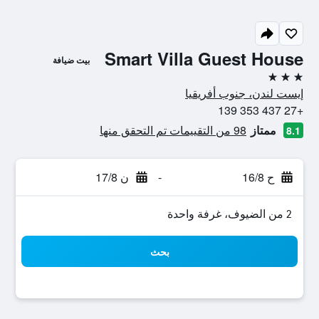
Smart Villa Guest House
بيت ضيافة
3 نجوم
إيست لندن، جنوب أفريقيا
+27 437 353 139
ممتاز
98 من التقييمات تم التحقق منها
8.1
ح 16/8
-
ن 17/8
2 من الضيوف، غرفة واحدة
بحث