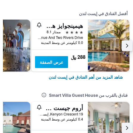
أفضل الفنادق في إيست لندن
هيمينجوايز هوتل
4 نجوم
ممتاز 8.1
Cnr Western Avenue And Two Rivers Drive, إيست لندن, محافظة الكاب الشرقية, جنوب أفريقيا
0.0 كيلومتر عن وسط المدينة
288 ﷼
عرض الصفقة
شاهد المزيد من أهم الفنادق في إيست لندن
فنادق بالقرب من Smart Villa Guest House
أروم جيست هاوس
19 Kenyon Crescent, إيست لندن, محافظة الكاب الشرقية, جنوب أفريقيا
0.4 كيلومتر عن وسط المدينة