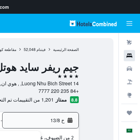
.com
رحلات طيران
الصفحة الرئيسية
فيتنام
52,048
مقاطعة كوا
فنادق
جيم ريفر سايد هوت
سيارات
4 نجوم
حزم العروض
14 Luong Nhu Bich Street, , هوي ان, مقاطعة كوانج نام, فيتنام
+84 235 220 7777
استكشاف
ممتاز
1,201 من التقييمات تم التحقق منها
8.8
رحلات
خ 13/8
-
العَرَبِيَّة
2 من الضيوف، غرفة واحدة