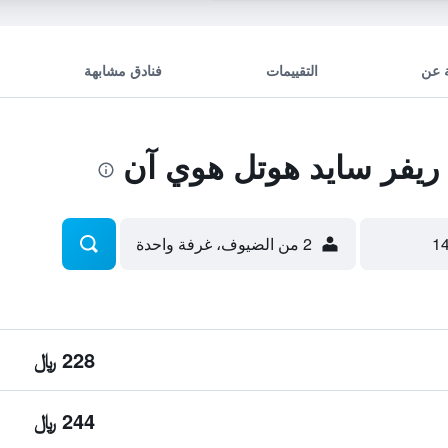
 عن
التقييمات
فنادق مشابهة
يفر سايد هوتل هوي آن
2 من الضيوف، غرفة واحدة
228 ﷼
244 ﷼