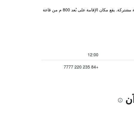
يقع مكان إقامة "Gem Riverside Hotel Hoi An" في هوي ان، ويتميز بدراجات هوائية مجانية ومسبح خارجي وحديقة وصالة مشتركة. يقع مكان الإقامة على بُعد 800 م من قاعة
12:00
+84 235 220 7777
آن