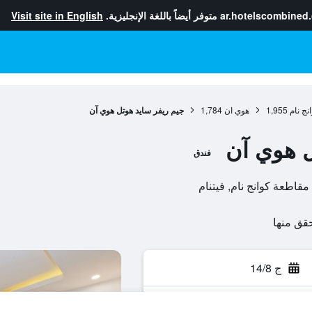
ar.hotelscombined
متوفر أيضاً باللغة الإنجليزية.
Visit site in English
نج نام
1,955
هوي ان
1,784
جيم ريفر سايد هوتل هوي آن
ل هوي آن
فندق
ج 14/8