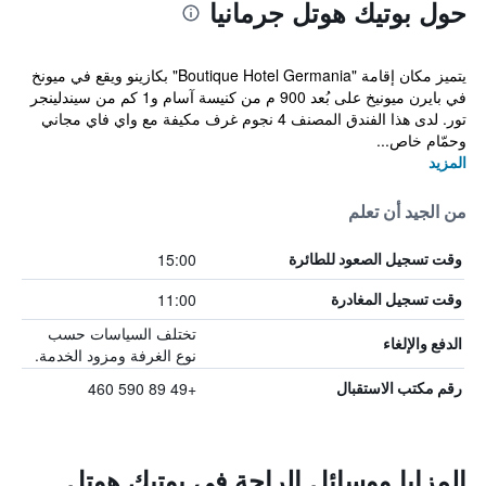
حول بوتيك هوتل جرمانيا
يتميز مكان إقامة "Boutique Hotel Germania" بكازينو ويقع في ميونخ
في بايرن ميونيخ على بُعد 900 م من كنيسة آسام و1 كم من سيندلينجر
تور. لدى هذا الفندق المصنف 4 نجوم غرف مكيفة مع واي فاي مجاني
وحمّام خاص...
المزيد
من الجيد أن تعلم
15:00
وقت تسجيل الصعود للطائرة
11:00
وقت تسجيل المغادرة
تختلف السياسات حسب
الدفع والإلغاء
نوع الغرفة ومزود الخدمة.
+49 89 590 460
رقم مكتب الاستقبال
المزايا ووسائل الراحة في بوتيك هوتل