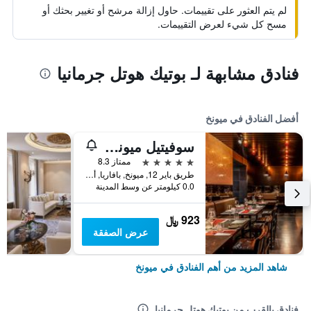
لم يتم العثور على تقييمات. حاول إزالة مرشح أو تغيير بحثك أو
مسح كل شيء لعرض التقييمات.
فنادق مشابهة لـ بوتيك هوتل جرمانيا
أفضل الفنادق في ميونخ
سوفيتيل ميونيخ بايربوست
5 نجوم
ممتاز 8.3
طريق باير 12, ميونخ, بافاريا, ألمانيا
0.0 كيلومتر عن وسط المدينة
923 ﷼
عرض الصفقة
شاهد المزيد من أهم الفنادق في ميونخ
فنادق بالقرب من بوتيك هوتل جرمانيا