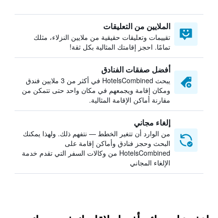
الملايين من التعليقات
تقييمات وتعليقات حقيقية من ملايين النزلاء، مثلك
تمامًا. احجز إقامتك المثالية بكل ثقة!
أفضل صفقات الفنادق
يبحث HotelsCombined في أكثر من 3 ملايين فندق
ومكان إقامة ويجمعهم في مكان واحد حتى تتمكن من
مقارنة أماكن الإقامة المثالية.
إلغاء مجاني
من الوارد أن تتغير الخطط — نتفهم ذلك. ولهذا يمكنك
البحث وحجز فنادق وأماكن إقامة على
HotelsCombined من وكالات السفر التي تقدم خدمة
الإلغاء المجاني