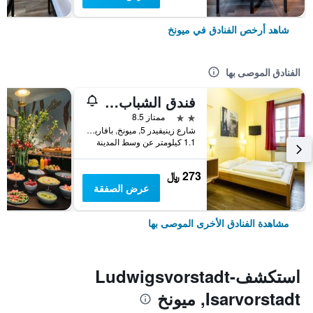
شاهد أرخص الفنادق في ميونخ
الفنادق الموصى بها
فندق الشباب يورو ميونيخ
2 نجمتين
ممتاز 8.5
شارع زينيفيدر 5, ميونخ, بافاريا, ألمانيا
1.1 كيلومتر عن وسط المدينة
273 ﷼
عرض الصفقة
مشاهدة الفنادق الأخرى الموصى بها
استكشفLudwigsvorstadt-
Isarvorstadt, ميونخ