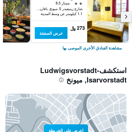
2 نجمتين
ممتاز 8.5
شارع زينيفيدر 5, ميونخ, بافاريا, ألمانيا
1.1 كيلومتر عن وسط المدينة
273 ﷼
عرض الصفقة
مشاهدة الفنادق الأخرى الموصى بها
استكشفLudwigsvorstadt-
Isarvorstadt, ميونخ
اعرض على الخريطة