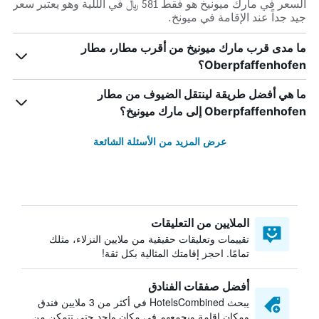
السعر في مارك ميونيخ هو فقط 581 ﷼ في الللية وهو يعتبر سعر
جيد جداً عند الإقامة في ميونخ.
ما مدى قرب مارك ميونيخ من أقرب مطار، مطار
Oberpfaffenhofen؟
ما هي أفضل طريقة لينتقل الضيوف من مطار
Oberpfaffenhofen إلى مارك ميونيخ؟
عرض المزيد من الأسئلة الشائعة
الملايين من التعليقات
تقييمات وتعليقات حقيقية من ملايين النزلاء، مثلك
تمامًا. احجز إقامتك المثالية بكل ثقة!
أفضل صفقات الفنادق
يبحث HotelsCombined في أكثر من 3 ملايين فندق
ومكان إقامة ويجمعهم في مكان واحد حتى تتمكن من