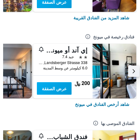
عرض الصفقة
شاهد المزيد من الفنادق القريبة
فنادق رخيصة في ميونخ
إي آند أو ميونيخ لايم
2 نجمتين
جيد 7.4
Landsberger Strasse 338, ميونخ, بافاريا, ألمانيا
6.0 كيلومتر عن وسط المدينة
200 ﷼
عرض الصفقة
شاهد أرخص الفنادق في ميونخ
الفنادق الموصى بها
فندق الشباب يورو ميونيخ