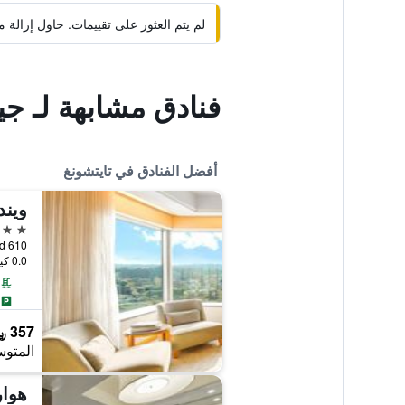
لم يتم العثور على تقييمات. حاول إزال
فنادق مشابهة لـ ج
أفضل الفنادق في تايتشونغ
ويند
5 نجوم
610 Sec. 4 Taiwan Boulevard, تايتشونغ, تايوان
0.0 كيلومتر عن وسط المدينة
357 ﷼
المتوس
هوار