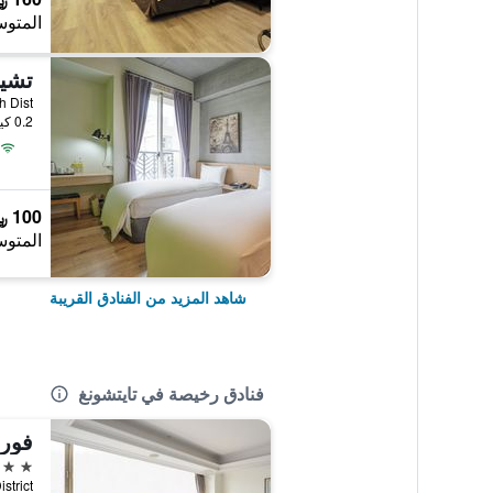
المتوس
North Dist
0.2 كيلومتر عن وسط المدينة
100 ﷼
المتوس
شاهد المزيد من الفنادق القريبة
فنادق رخيصة في تايتشونغ
فور
3 نجوم
 District