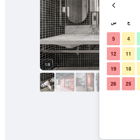
ج
س
5
4
12
11
1/8
آخر
19
18
26
25