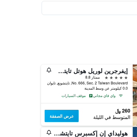
إيفرجرين لوريل هوتل تايتشونج
5 نجوم
ممتاز 8.8
No. 666, Sec. 2 Taiwan Boulevard, تايتشونغ, تايوان
0.0 كيلومتر عن وسط المدينة
واي فاي مجاني
موقف السيارات
260 ﷼
عرض الصفقة
المتوسط في الليلة
هوليداي إن إكسبرس تايتشونج بارك باي آيتش جي