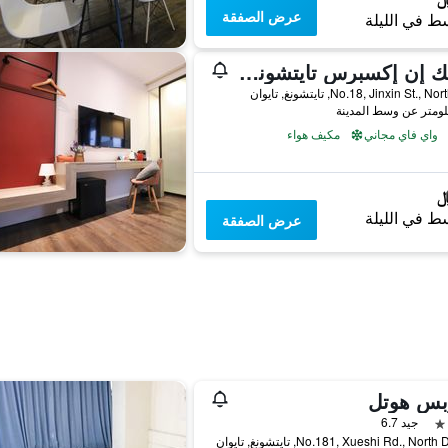
عرض الصفقة
ط في الليلة
تشيك إن إكسبرس تايتشونج ييتشونج
No.18, Jinxin St., , تايتشونغ, تايوان
واي فاي مجاني
مكيف هواء
ط في الليلة
عرض الصفقة
بس هوتل
جيد 6.7
No.181, Xueshi Rd., North, تايتشونغ, تايوان