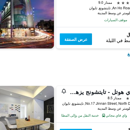
ممتاز 9.0
موقف السيارات
عرض الصفقة
ط في الليلة
غ
ستاي هوتل - تايتشونج يزهونج
ممتاز 8.5
No.17 Jinnan Street, North, تايتشونغ, تايوان
واي فاي مجاني
خدمة النقل من وإلى المطار