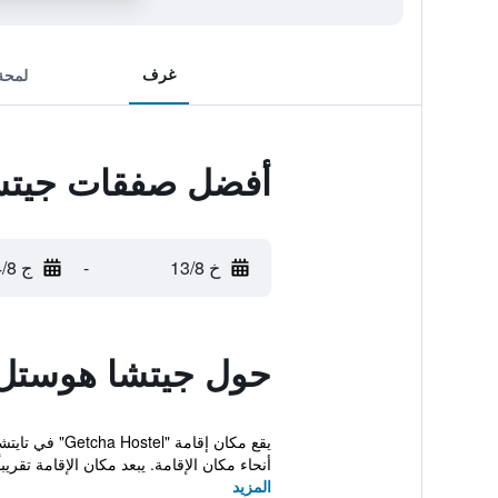
غرف
لمحة
أفضل صفقات جيتش
خ 13/8
-
ج 14/8
حول جيتشا هوستل
أنحاء مكان الإقامة. يبعد مكان الإقامة تقريباً 
المزيد