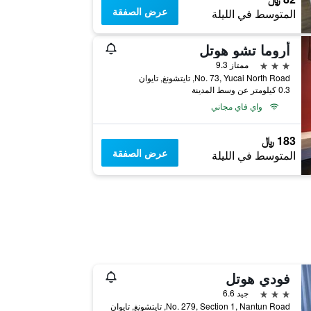
عرض الصفقة
المتوسط في الليلة
أروما تشو هوتل
3 نجوم
ممتاز 9.3
No. 73, Yucai North Road, تايتشونغ, تايوان
0.3 كيلومتر عن وسط المدينة
واي فاي مجاني
183 ﷼
عرض الصفقة
المتوسط في الليلة
فودي هوتل
3 نجوم
جيد 6.6
No. 279, Section 1, Nantun Road, تايتشونغ, تايوان