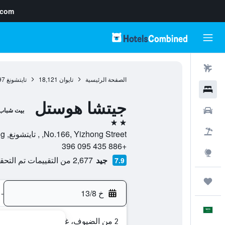
.com
رحلات طيران
الصفحة الرئيسية
تايوان
18,121
تايتشونغ
97
فنادق
جيتشا هوستل
سيارات
بيت شباب
2 نجمتين
حزم العروض
No.166, Yizhong Street, , تايتشونغ, Taichung, تايوان
+886 435 095 396
استكشاف
جيد
2,677 من التقييمات تم التحقق منها
7.9
رحلات
خ 13/8
-
العَرَبِيَّة
2 من الضيوف، غرفة واحدة