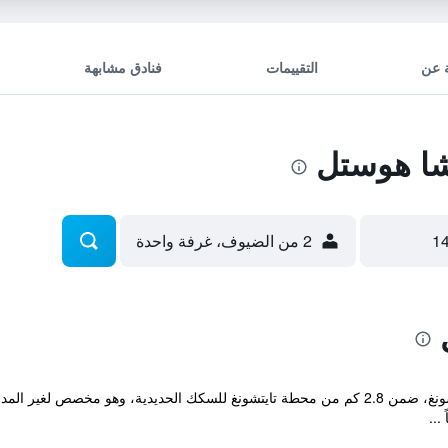
 عن
التقييمات
فنادق مشابهة
ا هوستل
2 من الضيوف، غرفة واحدة
يقع مكان إقامة "Getcha Hostel" في تايتشونغ، ضمن 2.8 كم من محطة تايتشونغ للسكك الحدي
...