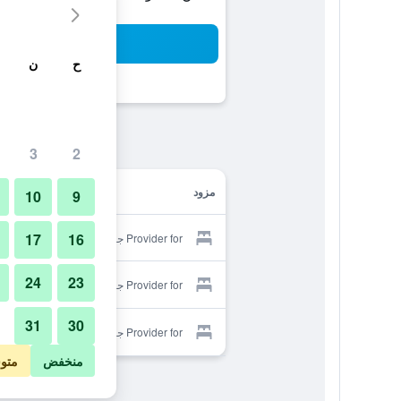
بح
ح
ن
3
2
مزود
10
9
17
16
Provider for جيتشا هوستل
24
23
Provider for جيتشا هوستل
31
30
Provider for جيتشا هوستل
منخفض
متو