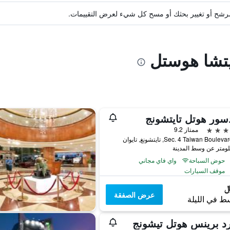
ة مرشح أو تغيير بحثك أو مسح كل شيء لعرض التقييمات.
يتشا هوستل
سور هوتل تايتشونج
ممتاز 9.2
حوض السباحة
واي فاي مجاني
موقف السيارات
عرض الصفقة
ط في الليلة
د برينس هوتل تيشونج