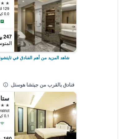
5 نجوم
129 An Ho Road, تايتشونغ, تايوان
0.0 كيلومتر عن وسط المدينة
247 ﷼
المتوس
شاهد المزيد من أهم الفنادق في تايتشون
فنادق بالقرب من جيتشا هوستل
3 نجوم
 District
0.1 كيلومتر عن وسط المدينة
160 ﷼