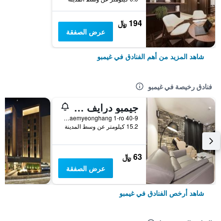
194 ﷼
عرض الصفقة
شاهد المزيد من أهم الفنادق في غيمبو
فنادق رخيصة في غيمبو
جيمبو درايف إن بي فاسيد هوتل لويس
40-9 Daemyeonghang 1-ro, غيمبو, كوريا الجنوبية
15.2 كيلومتر عن وسط المدينة
63 ﷼
عرض الصفقة
شاهد أرخص الفنادق في غيمبو