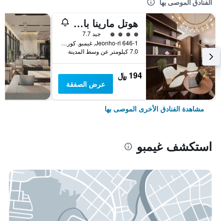
الفنادق الموصى بها
هوتل مارينا باي سول
تقييم فئة 4
جيد 7.7
646-1 Jeonho-ri, غيمبو, كوريا الجنوبية
7.0 كيلومتر عن وسط المدينة
194 ﷼
عرض الصفقة
مشاهدة الفنادق الأخرى الموصى بها
استكشف غيمبو