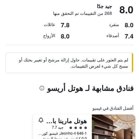
8.0
جيد جدًا
268 من التقييمات تم التحقق منها
7.8
8.0
منفرد
عائلات
8.0
7.4
أصدقاء
الأزواج
لم يتم العثور على تقييمات. حاول إزالة مرشح أو تغيير بحثك أو
مسح كل شيء لعرض التقييمات.
فنادق مشابهة لـ هوتل أريسو
أفضل الفنادق في غيمبو
هوتل مارينا باي سول
تقييم فئة 4
جيد 7.7
646-1 Jeonho-ri, غيمبو, كوريا الجنوبية
0.0 كيلومتر عن وسط المدينة