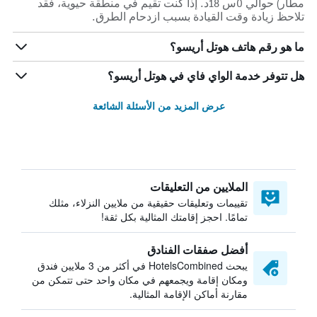
مطار) حوالي 0س 18د. إذا كنت تقيم في منطقة حيوية، فقد
تلاحظ زيادة وقت القيادة بسبب ازدحام الطرق.
ما هو رقم هاتف هوتل أريسو؟
هل تتوفر خدمة الواي فاي في هوتل أريسو؟
عرض المزيد من الأسئلة الشائعة
الملايين من التعليقات
تقييمات وتعليقات حقيقية من ملايين النزلاء، مثلك
تمامًا. احجز إقامتك المثالية بكل ثقة!
أفضل صفقات الفنادق
يبحث HotelsCombined في أكثر من 3 ملايين فندق
ومكان إقامة ويجمعهم في مكان واحد حتى تتمكن من
مقارنة أماكن الإقامة المثالية.