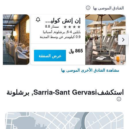
الفنادق الموصى بها
إن إتش كوليكشن برشلونة بوديوم
4 نجوم
ممتاز 8.8
بايلين 4-6, برشلونة, أسبانيا
0.9 كيلومتر عن وسط المدينة
865 ﷼
عرض الصفقة
مشاهدة الفنادق الأخرى الموصى بها
استكشفSarria-Sant Gervasi, برشلونة