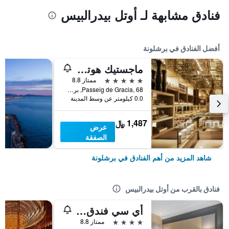
فنادق مشابهة لـ أوتل بيدرالبيس
أفضل الفنادق في برشلونة
ماجستيك هوتل آند سبا برشلونة جي إل
5 نجوم
ممتاز 8.8
Passeig de Gracia, 68, برشلونة, أسبانيا
0.0 كيلومتر عن وسط المدينة
1,487 ﷼
عرض
الصفقة
شاهد المزيد من أهم الفنادق في برشلونة
فنادق بالقرب من أوتل بيدرالبيس
أي سي فندق فيكتوريا سويتس، فندق لايف ستايل ماريوت
4 نجوم
ممتاز 8.8