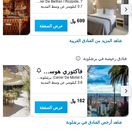
Carrer De Beltran I Rozpide, 7, برشلونة, أسبانيا
0.7 كيلومتر عن وسط المدينة
699 ﷼
عرض الصفقة
شاهد المزيد من الفنادق القريبة
فنادق رخيصة في برشلونة
فاكتوري هوستلز بارسيلونا
Carrer De Molist 5, برشلونة, أسبانيا
3.6 كيلومتر عن وسط المدينة
162 ﷼
عرض الصفقة
شاهد أرخص الفنادق في برشلونة