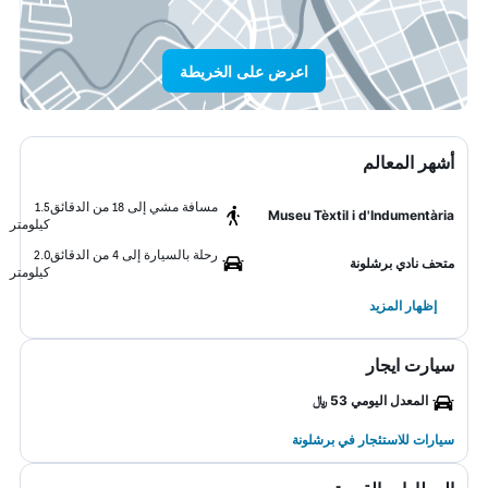
اعرض على الخريطة
أشهر المعالم
مسافة مشي إلى 18 من الدقائق
1.5
Museu Tèxtil i d'Indumentària
كيلومتر
رحلة بالسيارة إلى 4 من الدقائق
2.0
متحف نادي برشلونة
كيلومتر
إظهار المزيد
سيارت ايجار
المعدل اليومي 53 ﷼
سيارات للاستئجار في برشلونة