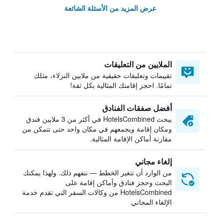
عرض المزيد من الأسئلة الشائعة
الملايين من التعليقات
تقييمات وتعليقات حقيقية من ملايين النزلاء، مثلك
تمامًا. احجز إقامتك المثالية بكل ثقة!
أفضل صفقات الفنادق
يبحث HotelsCombined في أكثر من 3 ملايين فندق
ومكان إقامة ويجمعهم في مكان واحد حتى تتمكن من
مقارنة أماكن الإقامة المثالية.
إلغاء مجاني
من الوارد أن تتغير الخطط — نتفهم ذلك. ولهذا يمكنك
البحث وحجز فنادق وأماكن إقامة على
HotelsCombined من وكالات السفر التي تقدم خدمة
الإلغاء المجاني