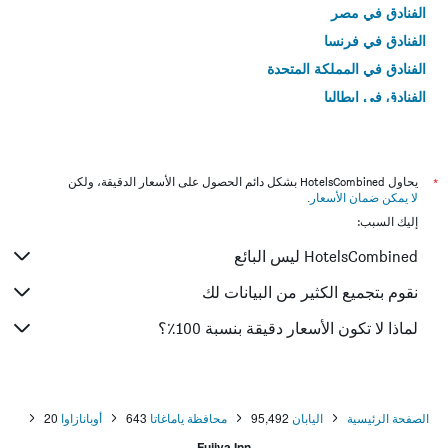
الفنادق في مصر
الفنادق في فرنسا
الفنادق في المملكة المتحدة
الفنادق في إيطاليا
الفنادق في تايلاند
*
يحاول HotelsCombined بشكل دائم الحصول على الأسعار الدقيقة، ولكن
لا يمكن ضمان الأسعار
.
إليك السبب:
HotelsCombined ليس البائع
نقوم بتجميع الكثير من البيانات لك
لماذا لا تكون الأسعار دقيقة بنسبة 100٪؟
الصفحة الرئيسية
اليابان
95,492
محافظة ياماغاتا
643
أوبانازاوا
20
Fujiya Inn