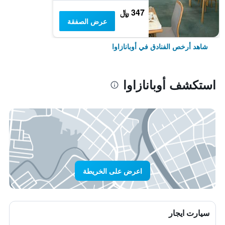
347 ﷼
عرض الصفقة
شاهد أرخص الفنادق في أوبانازاوا
استكشف أوبانازاوا
اعرض على الخريطة
سيارت ايجار