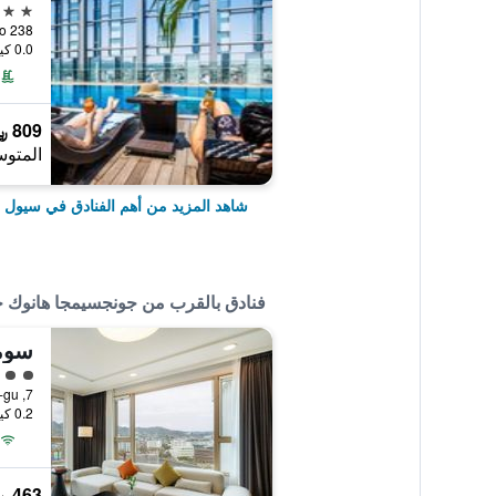
5 نجوم
238 Euljiro, سيول, كوريا الجنوبية
0.0 كيلومتر عن وسط المدينة
809 ﷼
المتوس
شاهد المزيد من أهم الفنادق في سيول
فنادق بالقرب من جونجسيمجا هانوك
سوم
تقييم 
7, Yulgok-ro 2-Gil, Jongno-gu, سيول, كوريا الجنوبية
0.2 كيلومتر عن وسط المدينة
463 ﷼