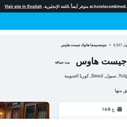
ar.hotelscombined
متوفر أيضاً باللغة الإنجليزية.
Visit site in English
ول
6,237
جونجسيمجا هانوك جيست هاوس
 جيست هاوس
بيت ضيافة
ج 14/8