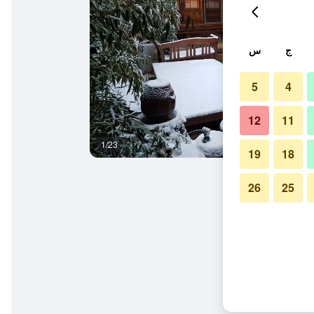
ج
س
5
4
12
11
1/23
آخر
19
18
26
25
اوس