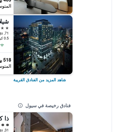
المتوس
3 نجوم
71, Sambong-ro, Jongno-gu, سيول, كوريا الجنوبية
0.5 كيلومتر عن وسط المدينة
518 ﷼
المتوس
شاهد المزيد من الفنادق القريبة
فنادق رخيصة في سيول
ذا ك
تقييم 
31, Toegye-ro 20-gil, Jung-gu, سيول, كوريا الجنوبية