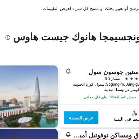
ة مرشح أو تغيير بحثك أو مسح كل شيء لعرض التقييمات.
جونجسيمجا هانوك جيست هاوس
وستين جوسون سول
ممتاز 9.3
حوض السباحة
واي فاي مجاني
عرض الصفقة
ط في الليلة
فنادق ومساكن نوفوتيل أمباسادور سيول دونغديمون