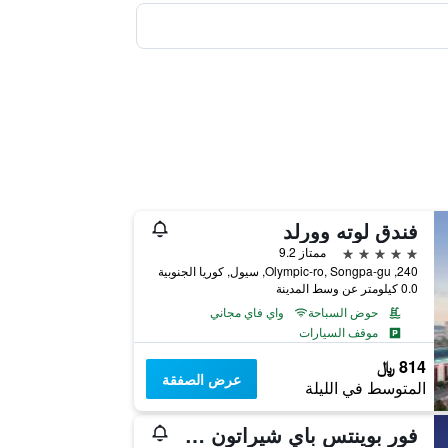
فندق لوته وورلد
5 نجوم
ممتاز 9.2
240, Olympic-ro, Songpa-gu, سيول, كوريا الجنوبية
0.0 كيلومتر عن وسط المدينة
حوض السباحة
واي فاي مجاني
موقف السيارات
814 ﷼
عرض الصفقة
المتوسط في الليلة
فور بوينتس باي شيراتون سول، جورو