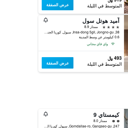
عرض الصفقة
المتوسط في الليلة
آميد هوتل سول
4 نجوم
ممتاز 8.9
38, Insa-dong 5gil, Jongno-gu, سيول, كوريا الجنوبية
0.6 كيلومتر عن وسط المدينة
واي فاي مجاني
493 ﷼
عرض الصفقة
المتوسط في الليلة
كيمستاي 9
تقييم فئة 2
ممتاز 8.0
247, Gomdallae-ro, Gangseo-gu, سيول, كوريا الجنوبية