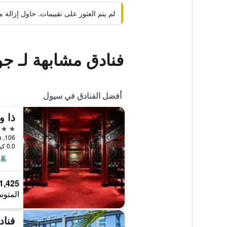
لم يتم العثور على تقييمات. حاول إزال
فنادق مشابهة لـ 
أفضل الفنادق في سيول
ذا 
5 نجوم
106, Sogong-ro, Jung-gu, سيول, كوريا الجنوبية
0.0 كيلومتر عن وسط المدينة
1,425 ﷼
المتوس