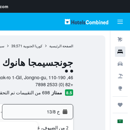
.com
رحلات طيران
الصفحة الرئيسية
كوريا الجنوبية
39,571
سي
فنادق
جونجسيمجا هانوك
سيارات
تقييم فئة 2
حزم العروض
46, Yulgok-ro 1-Gil, Jongno-gu, 110-190, سيول, Seoul, كوريا الجنوبية
+82 (0) 2533 7898
استكشاف
ممتاز
698 من التقييمات تم التحقق منها
8.5
رحلات
خ 13/8
-
العَرَبِيَّة
2 من الضيوف، غرفة واحدة