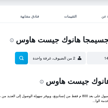
 عن
التقييمات
فنادق مشابهة
سيمجا هانوك جيست هاوس
2 من الضيوف، غرفة واحدة
انوك جيست هاوس
يقع Gongsimga Guesthouse في وسط سيول على بعد 800 م فقط من إنسادونغ، ويوفر سهولة