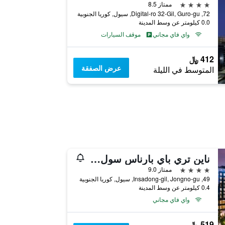
4 نجوم
ممتاز 8.5
72, Digital-ro 32-Gil, Guro-gu, سيول, كوريا الجنوبية
0.0 كيلومتر عن وسط المدينة
واي فاي مجاني
موقف السيارات
412 ﷼
عرض الصفقة
المتوسط في الليلة
ناين تري باي بارناس سول إنسادونج
4 نجوم
ممتاز 9.0
49, Insadong-gil, Jongno-gu, سيول, كوريا الجنوبية
0.4 كيلومتر عن وسط المدينة
واي فاي مجاني
519 ﷼