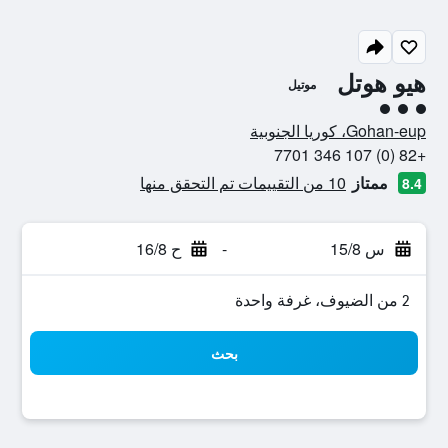
هيو هوتل
موتيل
تقييم فئة 3
Gohan-eup، كوريا الجنوبية
+82 (0) 107 346 7701
ممتاز
10 من التقييمات تم التحقق منها
8.4
س 15/8
-
ح 16/8
2 من الضيوف، غرفة واحدة
بحث