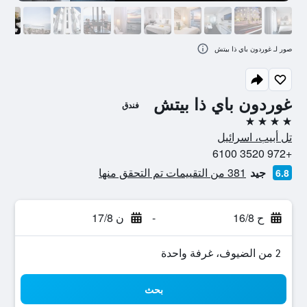
صور لـ غوردون باي ذا بيتش
غوردون باي ذا بيتش
فندق
4 نجوم
تل أبيب، اسرائيل
+972 3520 6100
جيد
381 من التقييمات تم التحقق منها
6.8
ح 16/8
-
ن 17/8
2 من الضيوف، غرفة واحدة
بحث