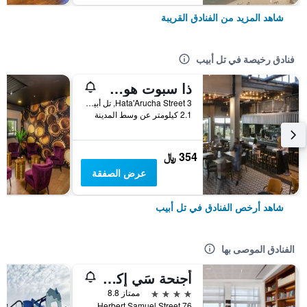
شاهد المزيد من الفنادق القريبة
فنادق رخيصة في تل أبيب
ذا سبوت هوستل
3 Hata'Arucha Street, تل أبيب, منطقة متروبوليتان تل أبيب, اسرائيل
2.1 كيلومتر عن وسط المدينة
354 ﷼
عرض الصفقة
شاهد أرخص الفنادق في تل أبيب
الفنادق الموصى بها
أجنحة سَي إكسكيوتيف
4 نجوم
ممتاز 8.8
76 Herbert Samuel Street, تل أبيب, منطقة متروبوليتان تل أبيب, اسرائيل