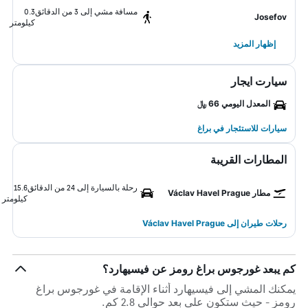
مسافة مشي إلى 3 من الدقائق
0.3
Josefov
كيلومتر
إظهار المزيد
سيارت ايجار
المعدل اليومي 66 ﷼
سيارات للاستئجار في براغ
المطارات القريبة
رحلة بالسيارة إلى 24 من الدقائق
15.6
مطار Václav Havel Prague
كيلومتر
رحلات طيران إلى Václav Havel Prague
كم يبعد غورجوس براغ رومز عن فيسيهارد؟
يمكنك المشي إلى فيسيهارد أثناء الإقامة في غورجوس براغ
رومز - حيث ستكون على بعد حوالي 2.8 كم.