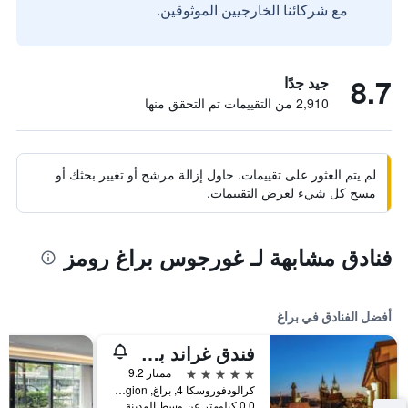
مع شركائنا الخارجيين الموثوقين.
8.7
جيد جدًا
2,910 من التقييمات تم التحقق منها
لم يتم العثور على تقييمات. حاول إزالة مرشح أو تغيير بحثك أو
مسح كل شيء لعرض التقييمات.
فنادق مشابهة لـ غورجوس براغ رومز
أفضل الفنادق في براغ
فندق غراند بوهيميا
5 نجوم
ممتاز 9.2
كرالودفوروسكا 4, براغ, Prague Region, جمهورية التشيك
0.0 كيلومتر عن وسط المدينة