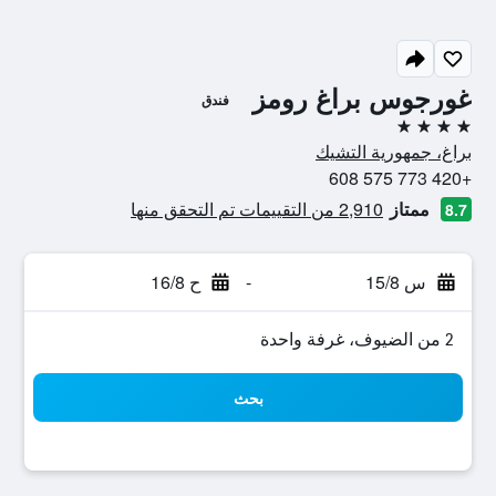
غورجوس براغ رومز
فندق
4 نجوم
براغ، جمهورية التشيك
+420 773 575 608
ممتاز
2,910 من التقييمات تم التحقق منها
8.7
س 15/8
-
ح 16/8
2 من الضيوف، غرفة واحدة
بحث