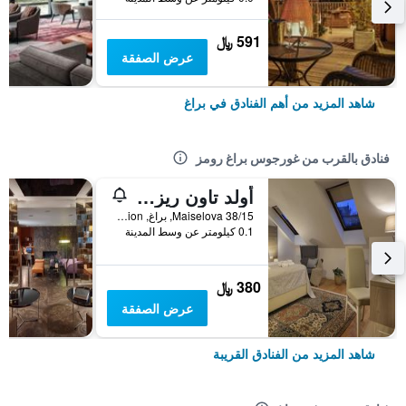
591 ﷼
عرض الصفقة
شاهد المزيد من أهم الفنادق في براغ
فنادق بالقرب من غورجوس براغ رومز
أولد تاون ريزيدنس باي ليتل كينج
Maiselova 38/15, براغ, Prague Region, جمهورية التشيك
0.1 كيلومتر عن وسط المدينة
380 ﷼
عرض الصفقة
شاهد المزيد من الفنادق القريبة