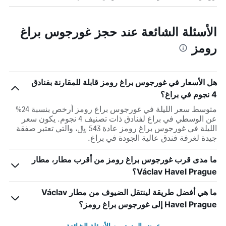
الأسئلة الشائعة عند حجز غورجوس براغ
رومز
هل الأسعار في غورجوس براغ رومز قابلة للمقارنة بفنادق
4 نجوم في براغ؟
متوسط سعر الليلة في غورجوس براغ رومز أرخص بنسبة 24%
عن الوسطي في براغ لفنادق ذات تصنيف 4 نجوم. يكون سعر
الليلة في غورجوس براغ رومز عادة 543 ﷼، والتي تعتبر صفقة
جيدة لغرفة فندق عالية الجودة في براغ.
ما مدى قرب غورجوس براغ رومز من أقرب مطار، مطار
Václav Havel Prague؟
ما هي أفضل طريقة لينتقل الضيوف من مطار Václav
Havel Prague إلى غورجوس براغ رومز؟
عرض المزيد من الأسئلة الشائعة