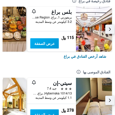
فنادق رخيصة في براغ
بلس براغ
بريفوزني 1, براغ, Prague Region, جمهورية التشيك
3.2 كيلومتر عن وسط المدينة
115 ﷼
عرض الصفقة
شاهد أرخص الفنادق في براغ
الفنادق الموصى بها
سيتي-إن
3 نجوم
جيد 7.4
Hybernska 1014/13, براغ, Prague Region, جمهورية التشيك
1.1 كيلومتر عن وسط المدينة
278 ﷼
عرض الصفقة