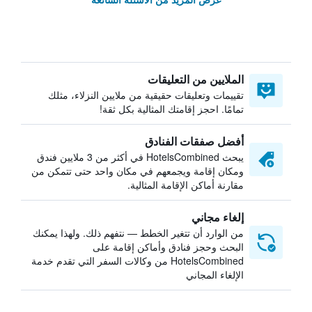
الملايين من التعليقات
تقييمات وتعليقات حقيقية من ملايين النزلاء، مثلك
تمامًا. احجز إقامتك المثالية بكل ثقة!
أفضل صفقات الفنادق
يبحث HotelsCombined في أكثر من 3 ملايين فندق
ومكان إقامة ويجمعهم في مكان واحد حتى تتمكن من
مقارنة أماكن الإقامة المثالية.
إلغاء مجاني
من الوارد أن تتغير الخطط — نتفهم ذلك. ولهذا يمكنك
البحث وحجز فنادق وأماكن إقامة على
HotelsCombined من وكالات السفر التي تقدم خدمة
الإلغاء المجاني