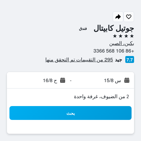
جوتيل كابيتال
فندق
4 نجوم
بكين، الصين
+86 106 568 3366
جيد
295 من التقييمات تم التحقق منها
7.7
س 15/8
-
ح 16/8
2 من الضيوف، غرفة واحدة
بحث