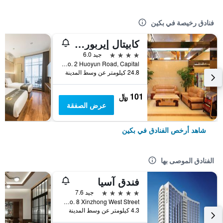
فنادق رخيصة في بكين
كابيتال إيربورت إنترناشونال هوتل
4 نجوم
جيد 6.0
No. 2 Huoyun Road, Capital, بكين, الصين
24.8 كيلومتر عن وسط المدينة
101 ﷼
عرض الصفقة
شاهد أرخص الفنادق في بكين
الفنادق الموصى بها
فندق آسيا
5 نجوم
جيد 7.6
No. 8 Xinzhong West Street, بكين, الصين
4.3 كيلومتر عن وسط المدينة