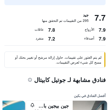
7.7
جيد
295 من التقييمات تم التحقق منها
7.8
7.9
الأزواج
عائلات
7.2
7.9
أصدقاء
منفرد
لم يتم العثور على تقييمات. حاول إزالة مرشح أو تغيير بحثك أو
مسح كل شيء لعرض التقييمات.
فنادق مشابهة لـ جوتيل كابيتال
أفضل الفنادق في بكين
جين بيجين باي شانغريلا