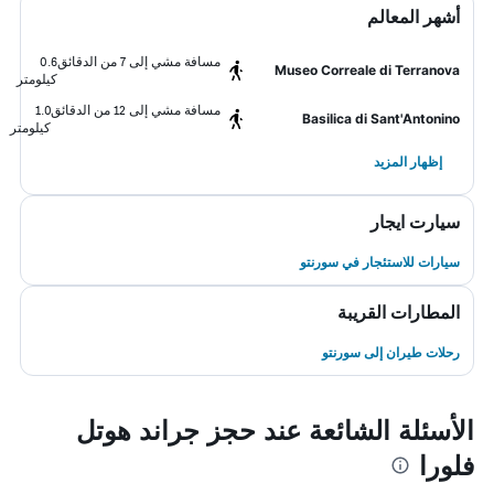
أشهر المعالم
مسافة مشي إلى 7 من الدقائق
0.6
Museo Correale di Terranova
كيلومتر
مسافة مشي إلى 12 من الدقائق
1.0
Basilica di Sant'Antonino
كيلومتر
إظهار المزيد
سيارت ايجار
سيارات للاستئجار في سورنتو
المطارات القريبة
رحلات طيران إلى سورنتو
الأسئلة الشائعة عند حجز جراند هوتل
فلورا