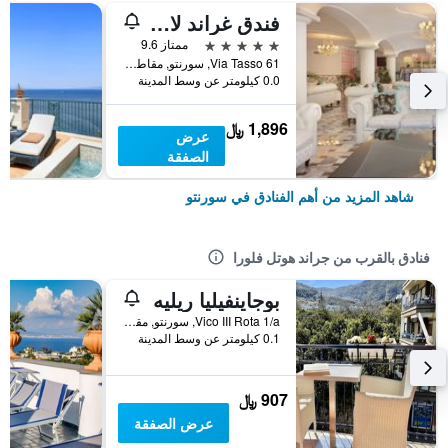
فندق غراند لا فافوريتا
5 نجوم
ممتاز 9.6
Via Tasso 61, سورنتو, مقاطعة نابولي, إيطاليا
0.0 كيلومتر عن وسط المدينة
1,896 ﷼
عرض
الصفقة
شاهد المزيد من أهم الفنادق في سورنتو
فنادق بالقرب من جراند هوتل فلورا
بوجاينفيليا ريليه
Vico III Rota 1/a, سورنتو, مقاطعة نابولي, إيطاليا
0.1 كيلومتر عن وسط المدينة
907 ﷼
عرض الصفقة