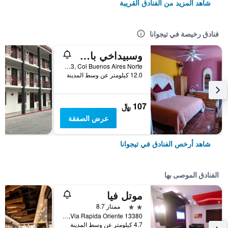
شاهد المزيد من الفنادق القريبة
فنادق رخيصة في تيجوانا
ٔوسبيداخي باراتو مي كاسيتا دي كولوريس
Calle Ensenada 20633, Col Buenos Aires Norte, تيجوانا, ولاية باها كاليفورنيا, المكسيك
12.0 كيلومتر عن وسط المدينة
107 ﷼
عرض الصفقة
شاهد أرخص الفنادق في تيجوانا
الفنادق الموصى بها
موتل فيا
2 نجمتين
ممتاز 8.7
Via Rapida Oriente 13380, تيجوانا, ولاية باها كاليفورنيا, المكسيك
4.7 كيلومتر عن وسط المدينة