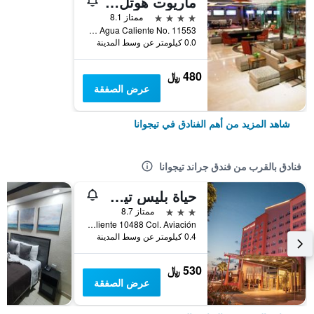
ماريوت هوتل تيجوانا
4 نجوم
ممتاز 8.1
Boulevard Agua Caliente No. 11553, تيجوانا, ولاية باها كاليفورنيا, المكسيك
0.0 كيلومتر عن وسط المدينة
480 ﷼
عرض الصفقة
شاهد المزيد من أهم الفنادق في تيجوانا
فنادق بالقرب من فندق جراند تيجوانا
حياة بليس تيجوانا
3 نجوم
ممتاز 8.7
Blvd. Agua Caliente 10488 Col. Aviación, تيجوانا, ولاية باها كاليفورنيا, المكسيك
0.4 كيلومتر عن وسط المدينة
530 ﷼
عرض الصفقة