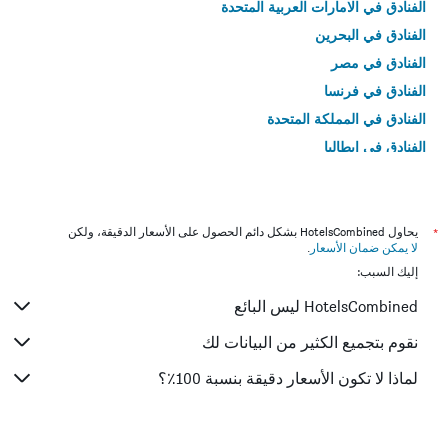
الفنادق في الامارات العربية المتحدة
الفنادق في البحرين
الفنادق في مصر
الفنادق في فرنسا
الفنادق في المملكة المتحدة
الفنادق في إيطاليا
الفنادق في تايلاند
*
يحاول HotelsCombined بشكل دائم الحصول على الأسعار الدقيقة، ولكن
لا يمكن ضمان الأسعار
.
إليك السبب:
HotelsCombined ليس البائع
نقوم بتجميع الكثير من البيانات لك
لماذا لا تكون الأسعار دقيقة بنسبة 100٪؟