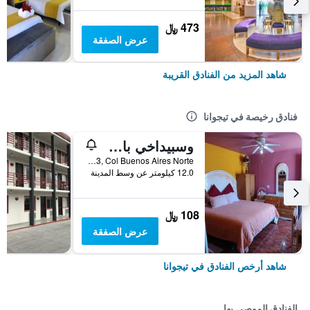
473 ﷼
عرض الصفقة
شاهد المزيد من الفنادق القريبة
فنادق رخيصة في تيجوانا
ٔوسبيداخي باراتو مي كاسيتا دي كولوريس
Calle Ensenada 20633, Col Buenos Aires Norte, تيجوانا, ولاية باها كاليفورنيا, المكسيك
12.0 كيلومتر عن وسط المدينة
108 ﷼
عرض الصفقة
شاهد أرخص الفنادق في تيجوانا
الفنادق الموصى بها