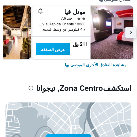
موتل فيا
2 نجمتين
جيد 7.6
Via Rapida Oriente 13380, تيجوانا, ولاية باها كاليفورنيا, المكسيك
4.7 كيلومتر عن وسط المدينة
211 ﷼
عرض الصفقة
مشاهدة الفنادق الأخرى الموصى بها
استكشفZona Centro, تيجوانا