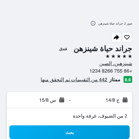
صور لـ جراند حياة شينزهن
جراند حياة شينزهن
فندق
5 نجوم
شينزهين، الصين
+86 755 8266 1234
ممتاز
442 من التقييمات تم التحقق منها
8.6
ج 14/8
-
س 15/8
2 من الضيوف، غرفة واحدة
بحث