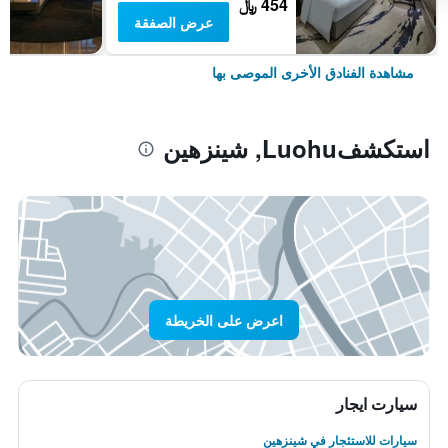
454 ﷼
عرض الصفقة
مشاهدة الفنادق الأخرى الموصى بها
استكشفLuohu, شينزهين
اعرض على الخريطة
سيارت ايجار
سيارات للاستئجار في شينزهين