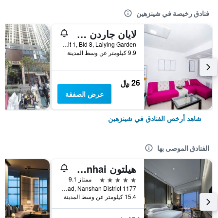
فنادق رخيصة في شينزهين
لايان جاردن سيتي هوستل
Rm 702, Unit 1, Bld 8, Laiying Garden, شينزهين, الصين
9.9 كيلومتر عن وسط المدينة
26 ﷼
عرض الصفقة
شاهد أرخص الفنادق في شينزهين
الفنادق الموصى بها
هيلتون Shenzhen Shekou Nanhai
5 نجوم
ممتاز 9.1
1177 Wanghai Road, Nanshan District, شينزهين, الصين
15.4 كيلومتر عن وسط المدينة