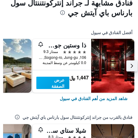
فنادق مشابهة لـ جراند إنتركونتننتال سول
بارناس باي آيتش جي
أفضل الفنادق في سيول
ذا وستين جوسون سول
5 نجوم
ممتاز 9.3
106, Sogong-ro, Jung-gu, سيول, كوريا الجنوبية
0.0 كيلومتر عن وسط المدينة
1,447 ﷼
عرض
الصفقة
شاهد المزيد من أهم الفنادق في سيول
فنادق بالقرب من جراند إنتركونتننتال سول بارناس باي آيتش جي
شيلا ستاي سامسونج كويكس سنتر
4 نجوم
ممتاز 8.3