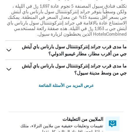
تكلف فنادق سيول المصنفة 5 نجوم عادة 1,697 ﷼ في الليلة ،
ولكن وسطياً يتوفر جراند إنتركونتننتال سول بارناس باي آيتش
جي بسعر أقل بنسبة 15% عن معدل السعر في المنطقة. يمكنك
الاستمتاع عادة بالاقامة في جراند إنتركونتننتال سول بارناس باي
آيتش جي بـ 1,953 ﷼ في الليلة. هذه صفقة رائعة لمستخدمي
HotelsCombined الذين يخططون لزيارة سيول.
ما مدى قرب جراند إنتركونتننتال سول بارناس باي آيتش
جي من أقرب مطار، مطار غيمبو الدولي؟
ما مدى قرب جراند إنتركونتننتال سول بارناس باي آيتش
جي من وسط مدينة سيول؟
عرض المزيد من الأسئلة الشائعة
الملايين من التعليقات
تقييمات وتعليقات حقيقية من ملايين النزلاء، مثلك
تمامًا. احجز إقامتك المثالية بكل ثقة!