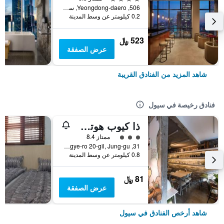
506, Yeongdong-daero, سيول, كوريا الجنوبية
0.2 كيلومتر عن وسط المدينة
523 ﷼
عرض الصفقة
شاهد المزيد من الفنادق القريبة
فنادق رخيصة في سيول
ذا كيوب هوتل - دار ضيافة
تقييم فئة 3
ممتاز 8.4
31, Toegye-ro 20-gil, Jung-gu, سيول, كوريا الجنوبية
0.8 كيلومتر عن وسط المدينة
81 ﷼
عرض الصفقة
شاهد أرخص الفنادق في سيول