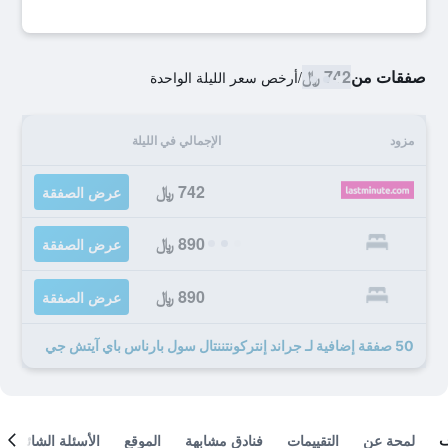
صفقات من
742 ﷼
/
أرخص سعر الليلة الواحدة
مزود
الإجمالي في الليلة
742 ﷼
عرض الصفقة
890 ﷼
عرض الصفقة
890 ﷼
عرض الصفقة
50 صفقة إضافية لـ جراند إنتركونتننتال سول بارناس باي آيتش جي
لمحة عن
التقييمات
فنادق مشابهة
الموقع
الأسئلة الشائعة