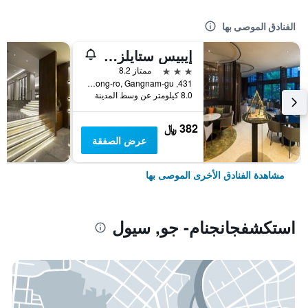
الفنادق الموصى بها
إيبيس ستايلز أمباسادور سيول غانغنام
3 نجوم
ممتاز 8.2
431, Samseong-ro, Gangnam-gu, سيول, كوريا الجنوبية
8.0 كيلومتر عن وسط المدينة
382 ﷼
عرض الصفقة
مشاهدة الفنادق الأخرى الموصى بها
استكشفجانجنام- جو, سيول