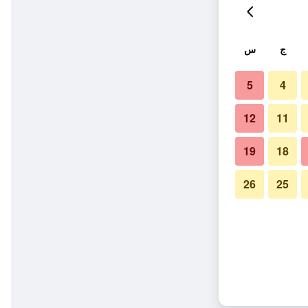
ج
س
5
4
12
11
19
18
26
25