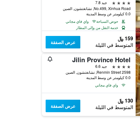
4 نجوم
جيد 7.8
No.499, Xinhua Road, تشانغتشون, الصين
0.0 كيلومتر عن وسط المدينة
حوض السباحة
واي فاي مجاني
خدمة النقل من وإلى المطار
159 ﷼
عرض الصفقة
المتوسط في الليلة
Jilin Province Hotel
4 نجوم
جيد 6.6
2598 Renmin Street, تشانغتشون, الصين
0.0 كيلومتر عن وسط المدينة
واي فاي مجاني
130 ﷼
عرض الصفقة
المتوسط في الليلة