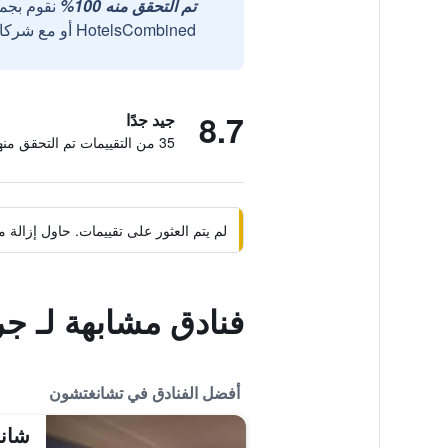
تم التحقق منه 100%
نقوم بجم
HotelsCombined أو مع شركائنا الخارجيين الموثوقين.
8.7
جيد جدًا
35 من التقييمات تم التحقق منها
لم يتم العثور على تقييمات. حاول إزال
فنادق مشابهة لـ ج
أفضل الفنادق في تشانغتشون
شانج