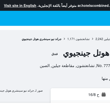
ar.hotelscombined
متوفر أيضاً باللغة الإنجليزية.
Visit site in English
يلين
2,242
تشانغتشون
1,171
جراند نيو سينشري هوتل جينجيوي
هوتل جينجيوي
فندق
جيلين, الصين
صور لـ جراند نيو سينشري هوتل جين
ح 16/8