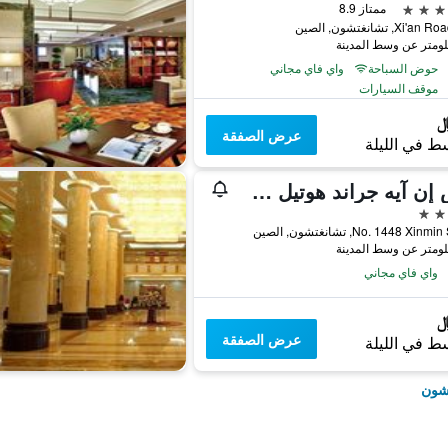
ممتاز 8.9
حوض السباحة
واي فاي مجاني
موقف السيارات
عرض الصفقة
ط في الليلة
إتش إن آيه جراند هوتيل شانغبايشان شانغشون
No. 1448 Xin, تشانغتشون, الصين
واي فاي مجاني
عرض الصفقة
ط في الليلة
تشون