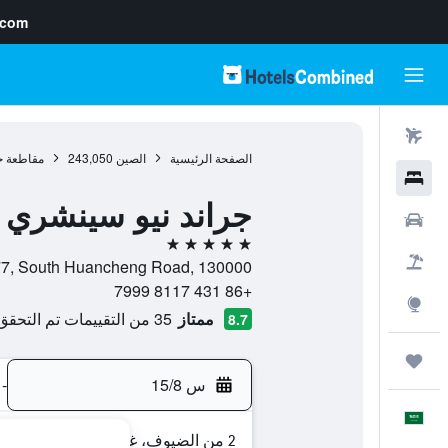
.com
رحلات طيران
الصفحة الرئيسية
الصين
243,050
مقاطعة ج
فنادق
جراند نيو سينشري 
سيارات
5 نجوم
حزم العروض
No. 7777, South Huancheng Road, 130000, تشانغتشون, مقاطعة 
+86 431 8117 7999
استكشاف
ممتاز
35 من التقييمات تم التحقق منها
8.7
رحلات
س 15/8
-
العَرَبِيَّة
2 من الضيوف، غرفة واحدة