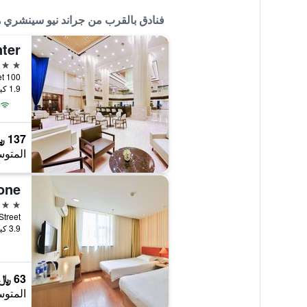
فنادق بالقرب من جراند نيو سينشري 
4 نجوم
100 Huizhan Street, تشانغتشون, الصين
1.9 كيلومتر عن وسط المدينة
137 ﷼
المتوس
2 نجمتين
Jinbi Street
3.9 كيلومتر عن وسط المدينة
63 ﷼
المتوس