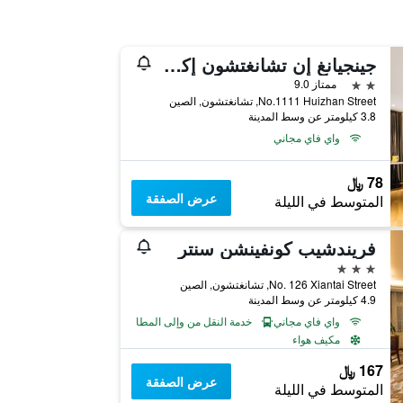
جينجيانغ إن تشانغتشون إكسيبيشن سنتر
2 نجمتين
ممتاز 9.0
No.1111 Huizhan Street, تشانغتشون, الصين
3.8 كيلومتر عن وسط المدينة
واي فاي مجاني
78 ﷼
عرض الصفقة
المتوسط في الليلة
فريندشيب كونفينشن سنتر
3 نجوم
No. 126 Xiantai Street, تشانغتشون, الصين
4.9 كيلومتر عن وسط المدينة
واي فاي مجاني
خدمة النقل من وإلى المطار
مكيف هواء
167 ﷼
عرض الصفقة
المتوسط في الليلة