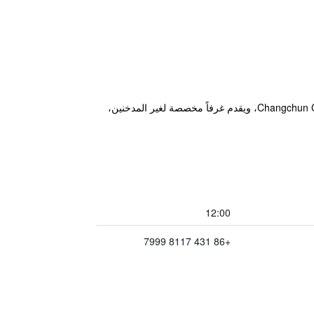
يقع مكان إقامة "Grand New Century Hotel Jingyue Changchun" في تشانغتشون، ضمن 3.6 كم من Changchun Century Square، ويقدم غرفاً مخصصة لغير المدخنين،
12:00
+86 431 8117 7999