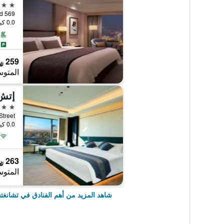
5 نجوم
569 Xi'an Road, تشانغتشون, الصين
0.0 كيلومتر عن وسط المدينة
259 ﷼
المتوس
4 نجوم
min Street
0.0 كيلومتر عن وسط المدينة
263 ﷼
المتوس
شاهد المزيد من أهم الفنادق في تشانغ