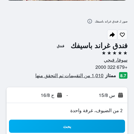
صور لـ فندق غراند باسيفك
فندق غراند باسيفك
فندق
5 نجوم
سوفا، فيجي
+679 322 2000
ممتاز
1,010 من التقييمات تم التحقق منها
8.7
س 15/8
-
ح 16/8
2 من الضيوف، غرفة واحدة
بحث