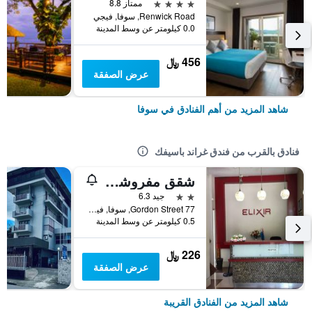
4 نجوم
ممتاز 8.8
Renwick Road, سوفا, فيجي
0.0 كيلومتر عن وسط المدينة
456 ﷼
عرض الصفقة
شاهد المزيد من أهم الفنادق في سوفا
فنادق بالقرب من فندق غراند باسيفك
شقق مفروشة وفندق إلكسير
2 نجمتين
جيد 6.3
77 Gordon Street, سوفا, فيجي
0.5 كيلومتر عن وسط المدينة
226 ﷼
عرض الصفقة
شاهد المزيد من الفنادق القريبة