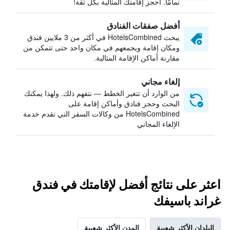
تمامًا. احجز إقامتك المثالية بكل ثقة!
أفضل صفقات الفنادق
يبحث HotelsCombined في أكثر من 3 ملايين فندق
ومكان إقامة ويجمعهم في مكان واحد حتى تتمكن من
مقارنة أماكن الإقامة المثالية.
إلغاء مجاني
من الوارد أن تتغير الخطط — نتفهم ذلك. ولهذا يمكنك
البحث وحجز فنادق وأماكن إقامة على
HotelsCombined من وكالات السفر التي تقدم خدمة
الإلغاء المجاني
اعثر على نتائج أفضل لإقامتك في فندق
غراند باسيفك
البلدان الأكثر شعبية
المدن الأكثر شعبية