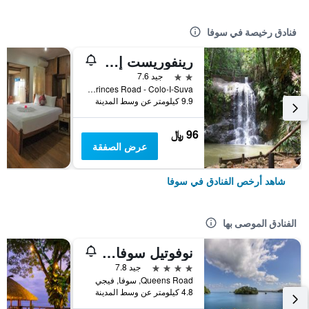
فنادق رخيصة في سوفا
رينفوريست إكو لودج
2 نجمتين
جيد 7.6
Princes Road - Colo-I-Suva, سوفا, فيجي
9.9 كيلومتر عن وسط المدينة
96 ﷼
عرض الصفقة
شاهد أرخص الفنادق في سوفا
الفنادق الموصى بها
نوفوتيل سوفا لامي باي
4 نجوم
جيد 7.8
Queens Road, سوفا, فيجي
4.8 كيلومتر عن وسط المدينة