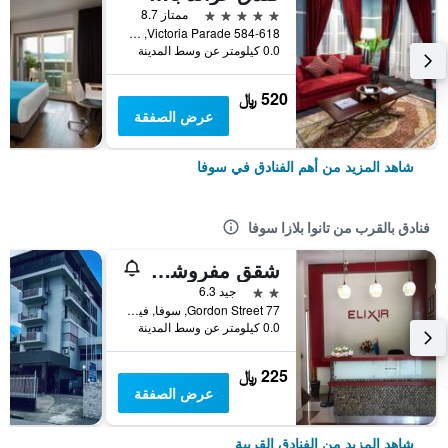
5 نجوم
ممتاز 8.7
584-618 Victoria Parade, سوفا, فيجي
0.0 كيلومتر عن وسط المدينة
520 ﷼
عرض الصفقة
شاهد المزيد من أهم الفنادق في سوفا
فنادق بالقرب من تانوا بلازا سوفا
شقق مفروشة وفندق إلكسير
2 نجمتين
جيد 6.3
77 Gordon Street, سوفا, فيجي
0.0 كيلومتر عن وسط المدينة
225 ﷼
عرض الصفقة
شاهد المزيد من الفنادق القريبة