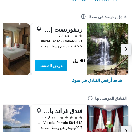
فنادق رخيصة في سوفا
رينفوريست إكو لودج
2 نجمتين
جيد 7.6
Princes Road - Colo-I-Suva, سوفا, فيجي
9.9 كيلومتر عن وسط المدينة
96 ﷼
عرض الصفقة
شاهد أرخص الفنادق في سوفا
الفنادق الموصى بها
فندق غراند باسيفك
5 نجوم
ممتاز 8.7
584-618 Victoria Parade, سوفا, فيجي
0.7 كيلومتر عن وسط المدينة