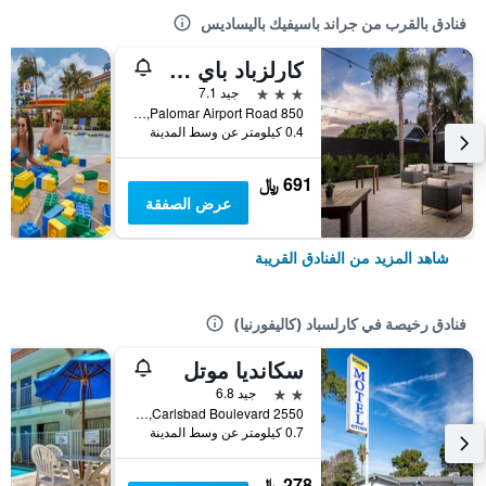
فنادق بالقرب من جراند باسيفيك باليساديس
كارلزباد باي ذا سي هوتل
3 نجوم
جيد 7.1
850 Palomar Airport Road, كارلسباد (كاليفورنيا), CA, الولايات المتحدة الأميريكية
0.4 كيلومتر عن وسط المدينة
691 ﷼
عرض الصفقة
شاهد المزيد من الفنادق القريبة
فنادق رخيصة في كارلسباد (كاليفورنيا)
سكانديا موتل
2 نجمتين
جيد 6.8
2550 Carlsbad Boulevard, كارلسباد (كاليفورنيا), CA, الولايات المتحدة الأميريكية
0.7 كيلومتر عن وسط المدينة
278 ﷼