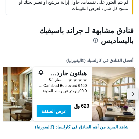
لم يتم العثور على تقييمات. حاول إزالة مرشح أو تغيير بحثك أو
مسح كل شيء لعرض التقييمات.
فنادق مشابهة لـ جراند باسيفيك
باليساديس
أفضل الفنادق في كارلسباد (كاليفورنيا)
هيلتون جاردن إن كارلزباد بيتش
4 نجوم
ممتاز 8.1
6450 Carlsbad Boulevard, كارلسباد (كاليفورنيا), CA, الولايات المتحدة الأميريكية
0.0 كيلومتر عن وسط المدينة
623 ﷼
عرض الصفقة
شاهد المزيد من أهم الفنادق في كارلسباد (كاليفورنيا)