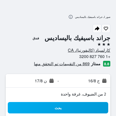
صور لـ جراند باسيفيك باليساديس
جراند باسيفيك باليساديس
فندق
3 نجوم
كارلسباد (كاليفورنيا)، CA
+1 760 827 3200
ممتاز
869 من التقييمات تم التحقق منها
8.8
ح 16/8
-
ن 17/8
2 من الضيوف، غرفة واحدة
بحث