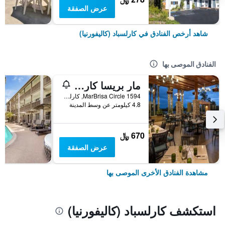
عرض الصفقة
شاهد أرخص الفنادق في كارلسباد (كاليفورنيا)
الفنادق الموصى بها
مار بريسا كارلسباد ريزورت
1594 MarBrisa Circle, كارلسباد (كاليفورنيا), CA, الولايات المتحدة الأميريكية
4.8 كيلومتر عن وسط المدينة
670 ﷼
عرض الصفقة
مشاهدة الفنادق الأخرى الموصى بها
استكشف كارلسباد (كاليفورنيا)