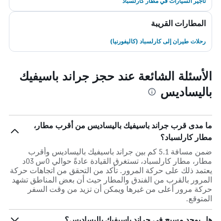
تأجير السيارات في مطار كارلسباد
المطارات القريبة
رحلات طيران إلى كارلسباد (كاليفورنيا)
الأسئلة الشائعة عند حجز جراند باسيفيك
باليساديس
ما مدى قرب جراند باسيفيك باليساديس من أقرب مطار،
مطار كارلسباد؟
ضمن مسافة 5.1 كم بين جراند باسيفيك باليساديس وأقرب
مطار، مطار كارلسباد، تستغرق القيادة عادةً حوالي 0س 03د
يعتمد ذلك على حركة المرور. تأكد من التحقق من اتجاهات حركة
المرور بالقرب من الفندق والمطار حيث أن بعض المناطق تشهد
حركة مرور أعلى من غيرها ويمكن أن تزيد من وقت السفر
المتوقع.
هل يوجد مسبح في جراند باسيفيك باليساديس؟