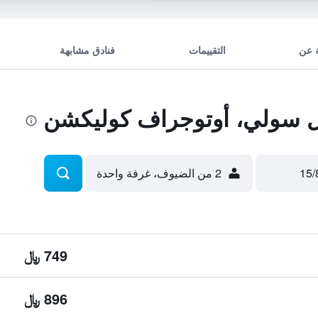
 عن
التقييمات
فنادق مشابهة
 سولي، أوتوجراف كوليكشن
2 من الضيوف، غرفة واحدة
749 ﷼
896 ﷼