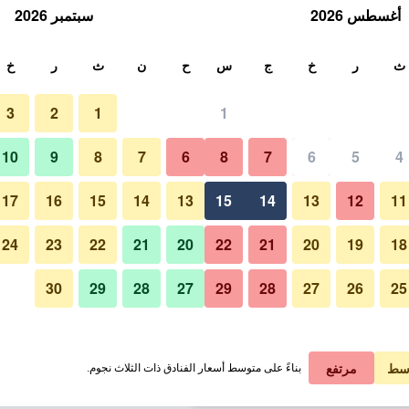
أغسطس 2026
سبتمبر 2026
ث
ث
ر
خ
ج
س
ح
ن
ث
ر
خ
3
2
1
1
لة الواحدة
10
9
8
7
6
8
7
6
5
4
ردهة
لي في الليلة
17
16
15
14
13
15
14
13
12
11
 ﷼
عرض الصفقة
24
23
22
21
20
22
21
20
19
18
30
29
28
27
29
28
27
26
25
صور لـ هوتل سولي، أوتوجراف كول
 ﷼
عرض الصفقة
 ﷼
عرض الصفقة
سط
مرتفع
بناءً على متوسط أسعار الفنادق ذات الثلاث نجوم.