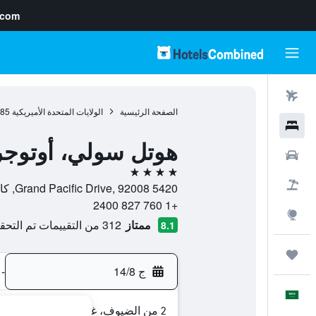
.com
رحلات طيران
الصفحة الرئيسية
الولايات المتحدة الأميريكية
985
فنادق
هوتل سولي، أوتوج
سيارات
4 نجوم
حزم العروض
5420 Grand Pacific Drive, 92008, كارلسباد (كاليفورنيا), كاليفورنيا, الولايات المتحدة الأميريكية
+1 760 827 2400
استكشاف
ممتاز
312 من التقييمات تم التحقق منها
8.1
رحلات
ج 14/8
-
العَرَبِيَّة
2 من الضيوف، غرفة واحدة