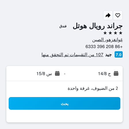
جراند رويال هوتل
فندق
4 نجوم
غوانغزهو، الصين
+86 208 396 6333
جيد
107 من التقييمات تم التحقق منها
7.0
ج 14/8
-
س 15/8
2 من الضيوف، غرفة واحدة
بحث