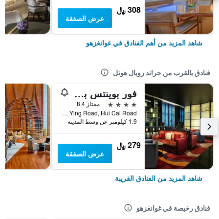
308 ﷼
عرض الصفقة
شاهد المزيد من أهم الفنادق في غوانغزهو
فنادق بالقرب من جراند رويال هوتل
فور بوينتس باي شيراتون جوانجتشو فينانثيال سيتي، تيان
4 نجوم
ممتاز 8.4
No. 1 Jing Ying Road, Hui Cai Road, غوانغزهو, الصين
1.9 كيلومتر عن وسط المدينة
279 ﷼
عرض الصفقة
شاهد المزيد من الفنادق القريبة
فنادق رخيصة في غوانغزهو