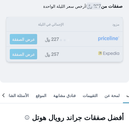
صفقات من
227 ﷼
/
أرخص سعر الليلة الواحدة
مزود
الإجمالي في الليلة
227 ﷼
عرض الصفقة
257 ﷼
عرض الصفقة
لمحة عن
التقييمات
فنادق مشابهة
الموقع
الأسئلة الشائعة
أفضل صفقات جراند رويال هوتل