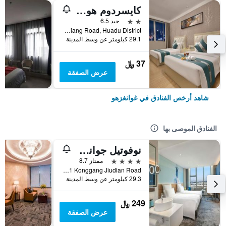
كايسردوم هوتل أيربورت برانش
2 نجمتين
جيد 6.5
No. 2 Shunxiang Road, Huadu District, غوانغزهو, الصين
29.1 كيلومتر عن وسط المدينة
37 ﷼
عرض الصفقة
شاهد أرخص الفنادق في غوانغزهو
الفنادق الموصى بها
نوفوتيل جوانجشو بايون أيربورت
4 نجوم
ممتاز 8.7
No 1 Konggang Jiudian Road, غوانغزهو, الصين
29.3 كيلومتر عن وسط المدينة
249 ﷼
عرض الصفقة