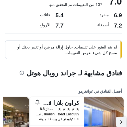
7.0
107 من التقييمات تم التحقق منها
5.4
6.9
منفرد
عائلات
7.7
7.2
أصدقاء
الأزواج
لم يتم العثور على تقييمات. حاول إزالة مرشح أو تغيير بحثك أو
مسح كل شيء لعرض التقييمات.
فنادق مشابهة لـ جراند رويال هوتل
أفضل الفنادق في غوانغزهو
كراون بلازا قوانغتشو سيتي سنتر، أحد الفنادق من مجموعة فنادق إنتركونتيننتال - سكاي لاين 63 بار للاستمتاع بإطلالة على مدينة قوانغتشو
5 نجوم
ممتاز 8.6
339 Huanshi Road East, غوانغزهو, الصين
0.0 كيلومتر عن وسط المدينة