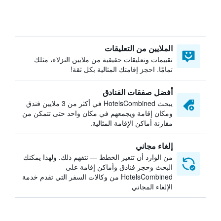
الملايين من التعليقات
تقييمات وتعليقات حقيقية من ملايين النزلاء، مثلك
تمامًا. احجز إقامتك المثالية بكل ثقة!
أفضل صفقات الفنادق
يبحث HotelsCombined في أكثر من 3 ملايين فندق
ومكان إقامة ويجمعهم في مكان واحد حتى تتمكن من
مقارنة أماكن الإقامة المثالية.
إلغاء مجاني
من الوارد أن تتغير الخطط — نتفهم ذلك. ولهذا يمكنك
البحث وحجز فنادق وأماكن إقامة على
HotelsCombined من وكالات السفر التي تقدم خدمة
الإلغاء المجاني