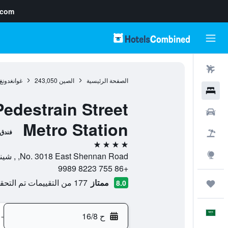
.com
رحلات طيران
الصفحة الرئيسية
الصين
243,050
غوانغدونغ
فنادق
destrain Street
سيارات
Metro Station
فندق
حزم العروض
4 نجوم
استكشاف
No. 3018 East Shennan Road, , شينزهين, غوانغدونغ, الصين
+86 755 8223 9989
ممتاز
177 من التقييمات تم التحقق منها
8.0
رحلات
العَرَبِيَّة
ح 16/8
-