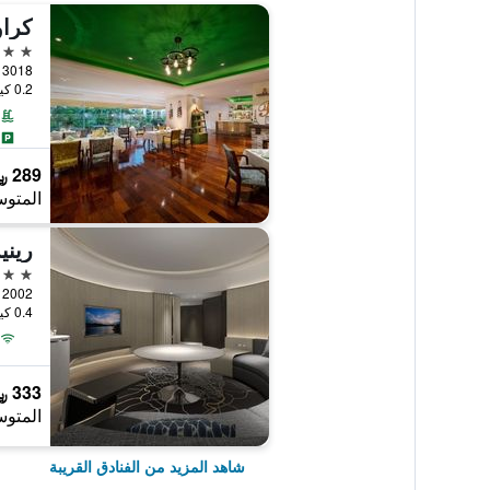
5 نجوم
3018 Nanhu Road Luohu District, شينزهين, الصين
0.2 كيلومتر عن وسط المدينة
289 ﷼
المتوس
5 نجوم
2002 Jiabin Road, Luohu District, شينزهين, الصين
0.4 كيلومتر عن وسط المدينة
333 ﷼
المتوس
شاهد المزيد من الفنادق القريبة