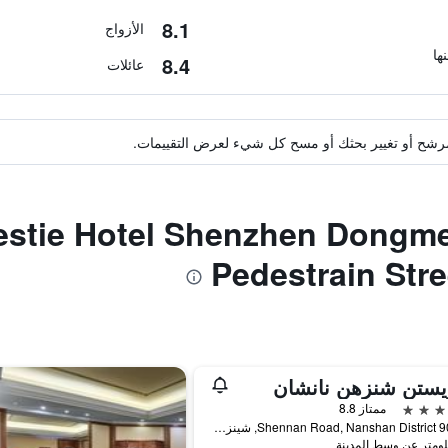
8.1
الأزواج
8.4
عائلات
ة مرشح أو تغيير بحثك أو مسح كل شيء لعرض التقييمات.
دق مشابهة لـ  Hotel Shenzhen Dongmen
Pedestrain Stre
يستن شنزهن نانشان
ممتاز 8.8
9028-2 Shennan Road, Nanshan District, شينزهين, الصين