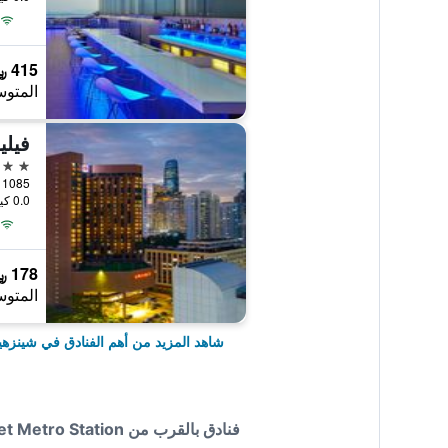
415 ﷼
المتوس
فيلي
5 نجوم
1085 Heping Road, شينزهين, الصين
0.0 كيلومتر عن وسط المدينة
178 ﷼
المتوس
شاهد المزيد من أهم الفنادق في شينزه
فنادق بالقرب من Mehood Lestie Hotel Shenzhen Dongmen Pedestrain Street Metro Station