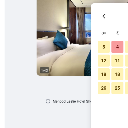
ج
س
5
4
12
11
1/43
غرفة نوم
19
18
26
25