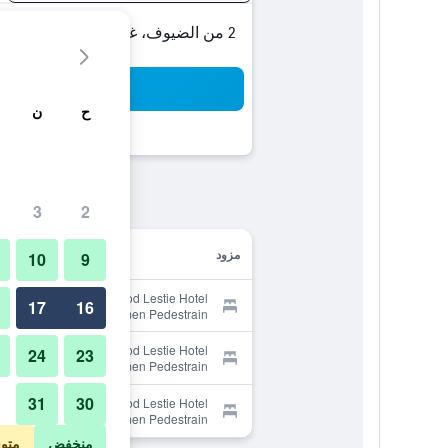
2 من الضيوف، غرفة واحدة
بح
ح
ن
3
2
مزود
10
9
Provider for Mehood Lestie Hotel
17
16
Shenzhen Dongmen Pedestrain
Street Metro Station
Provider for Mehood Lestie Hotel
24
23
Shenzhen Dongmen Pedestrain
Street Metro Station
31
30
Provider for Mehood Lestie Hotel
Shenzhen Dongmen Pedestrain
Street Metro Station
منخفض
متو