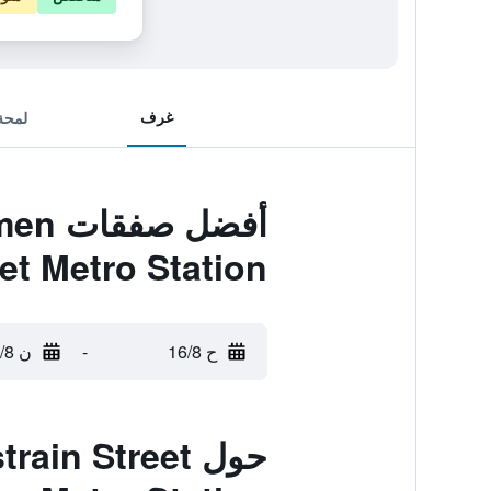
غرف
لمحة
أفضل
et Metro Station
ح 16/8
-
ن 17/8
حول n Street