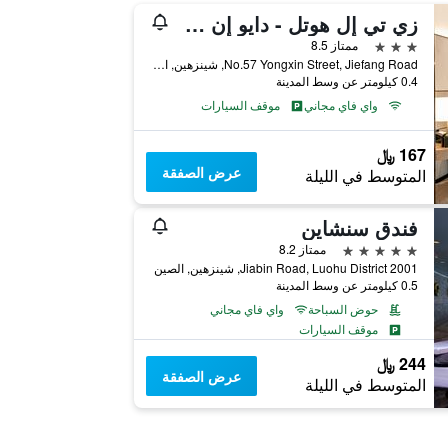
زي تي إل هوتل - دايو إن شينزين سابقًا
3 نجوم
ممتاز 8.5
No.57 Yongxin Street, Jiefang Road, شينزهين, الصين
0.4 كيلومتر عن وسط المدينة
واي فاي مجاني
موقف السيارات
167 ﷼
عرض الصفقة
المتوسط في الليلة
فندق سنشاين
5 نجوم
ممتاز 8.2
2001 Jiabin Road, Luohu District, شينزهين, الصين
0.5 كيلومتر عن وسط المدينة
حوض السباحة
واي فاي مجاني
موقف السيارات
244 ﷼
عرض الصفقة
المتوسط في الليلة