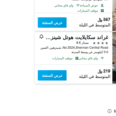
حوض السباحة
واي فاي مجاني
موقف السيارات
567 ﷼
عرض الصفقة
المتوسط في الليلة
غراند سكايلايت هوتل شينزين
4 نجوم
ممتاز 8.6
No.3024,Shennan Central Road, شينزهين, الصين
0.0 كيلومتر عن وسط المدينة
واي فاي مجاني
موقف السيارات
219 ﷼
عرض الصفقة
المتوسط في الليلة