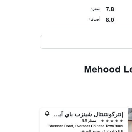
7.8
منفرد
8.0
أصدقاء
Mehood Lestie
إنتركونتننتال شينزب باي آيتش جي
5 نجوم
ممتاز 8.9
9009 Shennan Road, Overseas Chinese Town, شينزهين, الصين
0.0 كيلومتر عن وسط المدينة