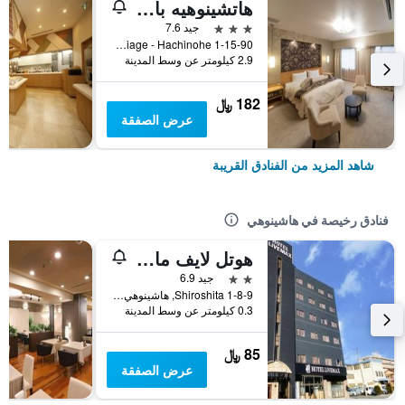
هاتشينوهيه بارك هوتل
3 نجوم
جيد 7.6
1-15-90 Fukiage - Hachinohe, هاشينوهي, اليابان
2.9 كيلومتر عن وسط المدينة
182 ﷼
عرض الصفقة
شاهد المزيد من الفنادق القريبة
فنادق رخيصة في هاشينوهي
هوتل لايف ماكس هونهاتشينوي إيكيماي
2 نجمتين
جيد 6.9
Shiroshita 1-8-9, هاشينوهي, اليابان
0.3 كيلومتر عن وسط المدينة
85 ﷼
عرض الصفقة