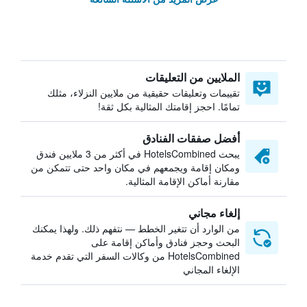
الملايين من التعليقات
تقييمات وتعليقات حقيقية من ملايين النزلاء، مثلك
تمامًا. احجز إقامتك المثالية بكل ثقة!
أفضل صفقات الفنادق
يبحث HotelsCombined في أكثر من 3 ملايين فندق
ومكان إقامة ويجمعهم في مكان واحد حتى تتمكن من
مقارنة أماكن الإقامة المثالية.
إلغاء مجاني
من الوارد أن تتغير الخطط — نتفهم ذلك. ولهذا يمكنك
البحث وحجز فنادق وأماكن إقامة على
HotelsCombined من وكالات السفر التي تقدم خدمة
الإلغاء المجاني