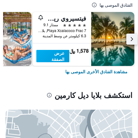
الفنادق الموصى بها
فيتسيروي ريفييرا مايا، أيه لاكشري فيلا ريزورت - لبالغين فقط
5 نجوم
ممتاز 9.1
Playa Xcalacoco Frac 7, بلايا ديل كارمين, ولاية كينتانا رو, المكسيك
6.3 كيلومتر عن وسط المدينة
1,578 ﷼
عرض
الصفقة
مشاهدة الفنادق الأخرى الموصى بها
استكشف بلايا ديل كارمين