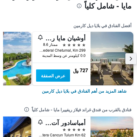
مايا - شامل كلياً
أفضل الفنادق في بلايا ديل كارمين
أوشيان مايا رويالي - ٔلبالتس أونلي - شامامل جميع الخدمات
5 نجوم
ممتاز 8.6
Carretera Federal Chetumal, Km 299, بلايا ديل كارمين, ولاية كينتانا رو, المكسيك
0.0 كيلومتر عن وسط المدينة
727 ﷼
عرض الصفقة
شاهد المزيد من أهم الفنادق في بلايا ديل كارمين
فنادق بالقرب من فندق غراند فيلاز ريفييرا مايا - شامل كلياً
أمباسادور آت جراند فيلاز شامل جميع الخدمات
5 نجوم
Carretera Cancun Tulum Km 62, بلايا ديل كارمين, ولاية كينتانا رو, المكسيك