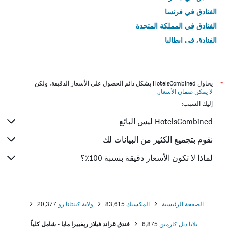
الفنادق في فرنسا
الفنادق في المملكة المتحدة
الفنادق في إيطاليا
الفنادق في تايلاند
*
يحاول HotelsCombined بشكل دائم الحصول على الأسعار الدقيقة، ولكن
لا يمكن ضمان الأسعار
.
إليك السبب:
HotelsCombined ليس البائع
نقوم بتجميع الكثير من البيانات لك
لماذا لا تكون الأسعار دقيقة بنسبة 100٪؟
الصفحة الرئيسية
المكسيك
83,615
ولاية كينتانا رو
20,377
بلايا ديل كارمين
6,875
فندق غراند فيلاز ريفييرا مايا - شامل كلياً