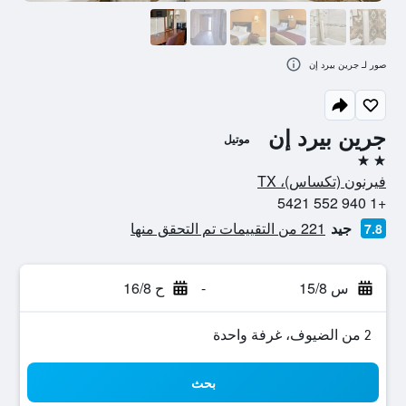
صور لـ جرين بيرد إن
جرين بيرد إن
موتيل
2 نجمتين
فيرنون (تكساس)، TX
+1 940 552 5421
جيد
221 من التقييمات تم التحقق منها
7.8
س 15/8
-
ح 16/8
2 من الضيوف، غرفة واحدة
بحث