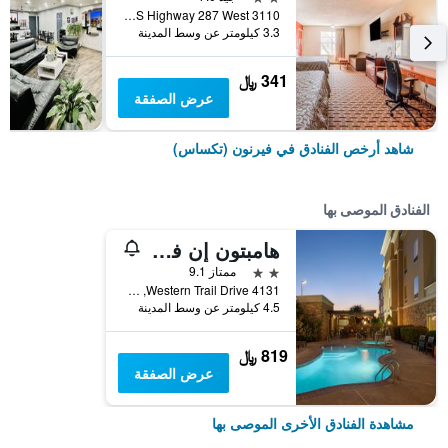
3110 US Highway 287 West, فيرنون (تكساس), TX, الولايات المتحدة الأميريكية
3.3 كيلومتر عن وسط المدينة
341 ﷼
عرض الصفقة
شاهد أرخص الفنادق في فيرنون (تكساس)
الفنادق الموصى بها
هامبتون إن فيرنون
2 نجمتين
ممتاز 9.1
4131 Western Trail Drive, فيرنون (تكساس), TX, الولايات المتحدة الأميريكية
4.5 كيلومتر عن وسط المدينة
819 ﷼
عرض الصفقة
مشاهدة الفنادق الأخرى الموصى بها