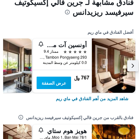
فنادق مشابهة لـ جرين فالي إكسيكوتيف
سيرفيسد ريزيدانس
أفضل الفنادق في ماي ريم
أونسين آت مونتشام
5 نجوم
ممتاز 9.4
293 Moo 2, Tambon Pongyaeng, ماي ريم, تايلاند
0.0 كيلومتر عن وسط المدينة
767 ﷼
عرض الصفقة
شاهد المزيد من أهم الفنادق في ماي ريم
فنادق بالقرب من جرين فالي إكسيكوتيف سيرفيسد ريزيدانس
هويز هوم ستاي
78/1 Moo 1, Ban Mai, ماي ريم, تايلاند