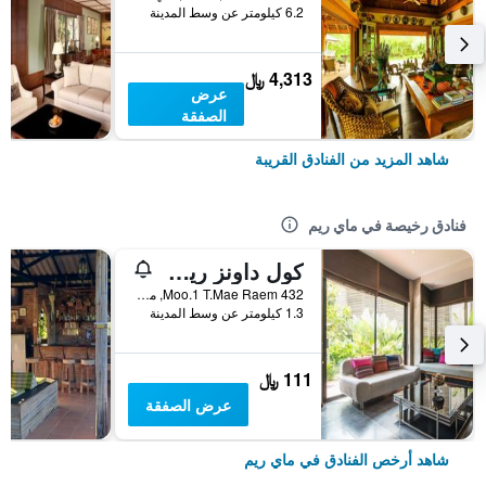
6.2 كيلومتر عن وسط المدينة
4,313 ﷼
عرض
الصفقة
شاهد المزيد من الفنادق القريبة
فنادق رخيصة في ماي ريم
كول داونز ريزورت
432 Moo.1 T.Mae Raem, ماي ريم, تايلاند
1.3 كيلومتر عن وسط المدينة
111 ﷼
عرض الصفقة
شاهد أرخص الفنادق في ماي ريم