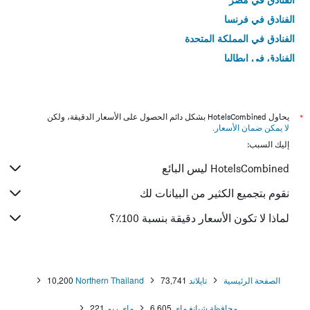
الفنادق في فرنسا
الفنادق في المملكة المتحدة
الفنادق في إيطاليا
الفنادق في تايلاند
*
يحاول HotelsCombined بشكل دائم الحصول على الأسعار الدقيقة، ولكن
لا يمكن ضمان الأسعار
.
إليك السبب:
HotelsCombined ليس البائع
نقوم بتجميع الكثير من البيانات لك
لماذا لا تكون الأسعار دقيقة بنسبة 100٪؟
الصفحة الرئيسية
تايلاند
73,741
Northern Thailand
10,200
محافظة شيانغ ماي
6,605
ماي ريم
221