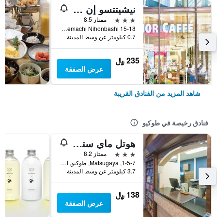
نيشيتتسو إن نيهونباشي
3 نجوم
ممتاز 8.5
15-18 Kofunemachi Nihonbashi, طوكيو, اليابان
0.7 كيلومتر عن وسط المدينة
235 ﷼
عرض الصفقة
شاهد المزيد من الفنادق القريبة
فنادق رخيصة في طوكيو
هوتل ماي ستايز أوينو إناريتشو
3 نجوم
ممتاز 8.2
1-5-7, Matsugaya, طوكيو, اليابان
3.7 كيلومتر عن وسط المدينة
138 ﷼
عرض الصفقة