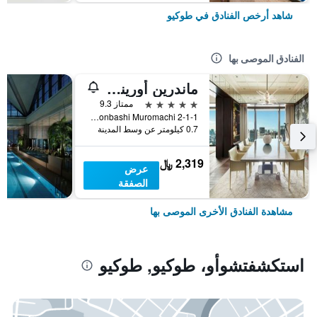
شاهد أرخص الفنادق في طوكيو
الفنادق الموصى بها
ماندرين أورينتال، طوكيو
5 نجوم
ممتاز 9.3
2-1-1 Nihonbashi Muromachi, طوكيو, اليابان
0.7 كيلومتر عن وسط المدينة
2,319 ﷼
عرض
الصفقة
مشاهدة الفنادق الأخرى الموصى بها
استكشفتشوأو، طوكيو, طوكيو