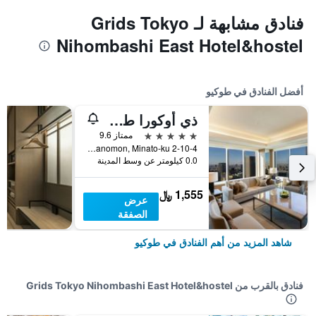
فنادق مشابهة لـ Grids Tokyo
Nihombashi East Hotel&hostel
أفضل الفنادق في طوكيو
ذي أوكورا طوكيو
5 نجوم
ممتاز 9.6
2-10-4 Toranomon, Minato-ku, طوكيو, اليابان
0.0 كيلومتر عن وسط المدينة
1,555 ﷼
عرض
الصفقة
شاهد المزيد من أهم الفنادق في طوكيو
فنادق بالقرب من Grids Tokyo Nihombashi East Hotel&hostel