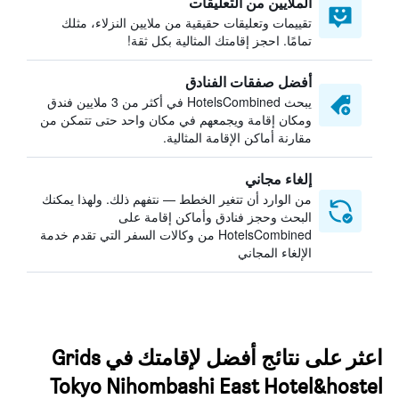
الملايين من التعليقات
تقييمات وتعليقات حقيقية من ملايين النزلاء، مثلك
تمامًا. احجز إقامتك المثالية بكل ثقة!
أفضل صفقات الفنادق
يبحث HotelsCombined في أكثر من 3 ملايين فندق
ومكان إقامة ويجمعهم في مكان واحد حتى تتمكن من
مقارنة أماكن الإقامة المثالية.
إلغاء مجاني
من الوارد أن تتغير الخطط — نتفهم ذلك. ولهذا يمكنك
البحث وحجز فنادق وأماكن إقامة على
HotelsCombined من وكالات السفر التي تقدم خدمة
الإلغاء المجاني
اعثر على نتائج أفضل لإقامتك في Grids
Tokyo Nihombashi East Hotel&hostel