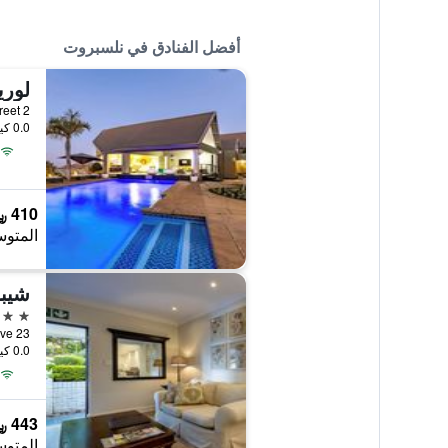
أفضل الفنادق في نلسبروت
لور
0.0 كيلومتر عن وسط المدينة
410 ﷼
المتوس
شيب
4 نجوم
0.0 كيلومتر عن وسط المدينة
443 ﷼
المتوس