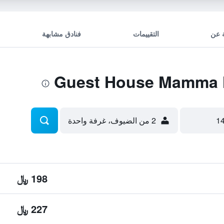
 عن
التقييمات
فنادق مشابهة
2 من الضيوف، غرفة واحدة
198 ﷼
227 ﷼