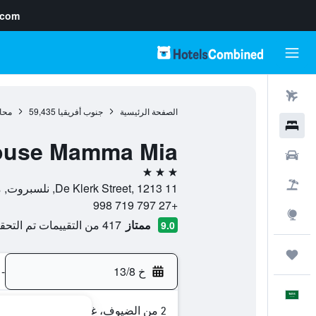
.com
رحلات طيران
الصفحة الرئيسية
جنوب أفريقيا
59,435
محاف
فنادق
ouse Mamma Mia
سيارات
3 نجوم
حزم العروض
11 De Klerk Street, 1213, نلسبروت, محافظة مبومالانجا, جنوب أفريقيا
+27 797 719 998
استكشاف
ممتاز
417 من التقييمات تم التحقق منها
9.0
رحلات
خ 13/8
-
العَرَبِيَّة
2 من الضيوف، غرفة واحدة