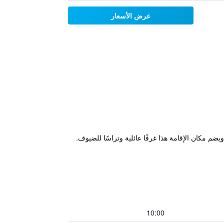
عرض الأسعار
Guest House Mamma Mia في نيلسبروت، على بعد 9 كم من ملعب Mbombela وعلى بعد 5 كم من مول i'Langa. ويضم مكان الإقامة هذا غرفًا عائلية وتراسًا للضيوف.
10:00