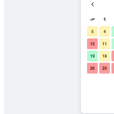
ج
س
5
4
12
11
19
18
26
25