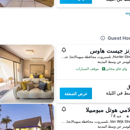
وت
نز جيست هاوس
62 Hunter Street, نلسبروت, محافظة مبومالانجا, جنوب أفريقيا
واي فاي مجاني
موقف السيارات
ط في الليلة
عرض الصفقة
لامي هوتل مبومبيلا
جيد 7.8
29 Van Wijk Street, نلسبروت, محافظة مبومالانجا, جنوب أفريقيا