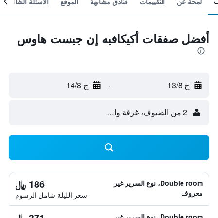
لمحة عن
التقييمات
فنادق مشابهة
الموقع
الأسئلة الشائعة
أفضل صفقات أكيكافيه إن جيست هاوس
خ 13/8
-
ج 14/8
2 من الضيوف، غرفة واحدة
186 ﷼
Double room، نوع السرير غير
معروف
سعر الليلة شامل الرسوم
371 ﷼
Double room، نوع السرير غير