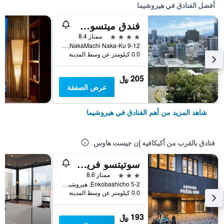
أفضل الفنادق في هيروشيما
فندق ميتسوي غاردن هيروشيما
4 نجوم
ممتاز 8.4
9-12 NakaMachi Naka-Ku, هيروشيما, اليابان
0.0 كيلومتر عن وسط المدينة
205 ﷼
عرض الصفقة
شاهد المزيد من أهم الفنادق في هيروشيما
فنادق بالقرب من أكيكافيه إن جيست هاوس
سوتيتسو فريسا إن هيروشيما
3 نجوم
ممتاز 8.6
5-2 Enkobashicho, هيروشيما, اليابان
0.0 كيلومتر عن وسط المدينة
193 ﷼