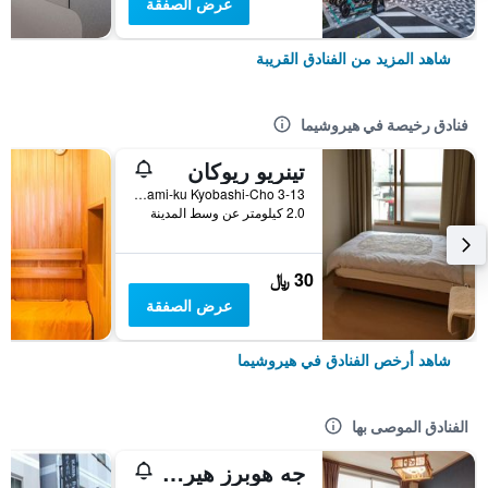
عرض الصفقة
شاهد المزيد من الفنادق القريبة
فنادق رخيصة في هيروشيما
تينريو ريوكان
Minami-ku Kyobashi-Cho 3-13, هيروشيما, اليابان
2.0 كيلومتر عن وسط المدينة
30 ﷼
عرض الصفقة
شاهد أرخص الفنادق في هيروشيما
الفنادق الموصى بها
جه هوبرز هيروشيما جيست هاوس - هوستل