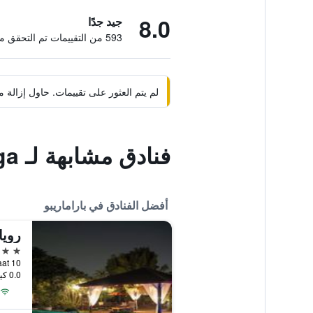
8.0
جيد جدًا
593 من التقييمات تم التحقق منها
لم يتم العثور على تقييمات. حاول إزال
فنادق مشابهة لـ Guesthouse Albergoalberga
أفضل الفنادق في باراماريبو
رويا
4 نجوم
erstraat 10
0.0 كيلومتر عن وسط المدينة