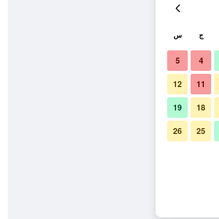
ج
س
5
4
12
11
19
18
26
25