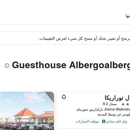
ة مرشح أو تغيير بحثك أو مسح كل شيء لعرض التقييمات.
ل توراريكا
ممتاز 8.3
Kleine Wat, باراماريبو, سورينام
واي فاي مجاني
موقف السيارات