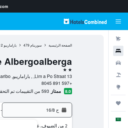
.com
رحلات طيران
الصفحة الرئيسية
سورينام
479
باراماريبو
12
فنادق
 Albergoalberga
سيارات
2 نجمتين
حزم العروض
Lim a Po Straat 13, , باراماريبو, Paramaribo, سورينام
+597 891 8045
استكشاف
ممتاز
593 من التقييمات تم التحقق منها
8.0
رحلات
ح 16/8
-
العَرَبِيَّة
2 من الضيوف، غرفة واحدة