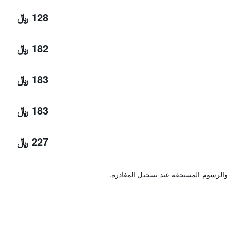
128 ﷼
182 ﷼
183 ﷼
183 ﷼
227 ﷼
والرسوم المستحقة عند تسجيل المغادرة.