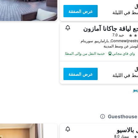
عرض الصفقة
ط في الليلة
ع لياقة جاكانا آمازون
جيد 7.0
Commewijn, باراماريبو, سورينام
واي فاي مجاني
خدمة النقل من وإلى المطار
عرض الصفقة
ط في الليلة
بو
 بالاسيو
ممتاز 8.0