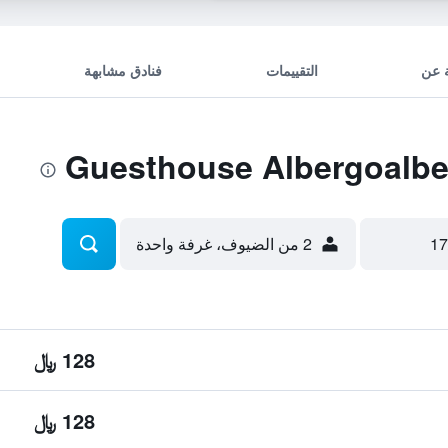
 عن
التقييمات
فنادق مشابهة
2 من الضيوف، غرفة واحدة
128 ﷼
128 ﷼