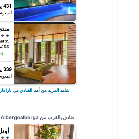
431 ﷼
المتوس
منتج
4 نجوم
estraat 35
0.0 كيلومتر عن وسط المدينة
339 ﷼
المتوس
شاهد المزيد من أهم الفنادق في باراماري
فنادق بالقرب من Guesthouse Albergoalberga
أوتل
3 نجوم