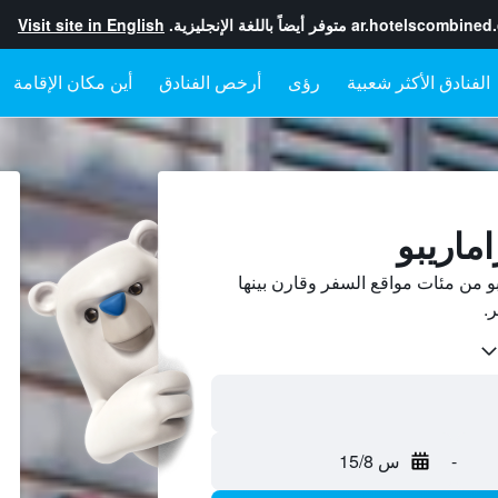
ar.hotelscombined
متوفر أيضاً باللغة الإنجليزية.
Visit site in English
رؤى
أرخص الفنادق
أين مكان الإقامة
اماريبو
و من مئات مواقع السفر وقارن بينها
-
س 15/8