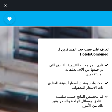
تعرف على سبب حب المسافرين لـ
HotelsCombined
قارن المراجعات التقييمية للفنادق التي
تم جمعها من آلاف تعليقات
المستخدمين.
بحث واحد يمنحك أسعاراً دقيقة للفنادق
ذات الأسعار المعقولة.
قم بتخصيص النتائج حسب سلسلة
الفنادق ووسائل الراحة والسعر وغير
ذلك من الأمور.