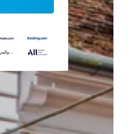
...والمز