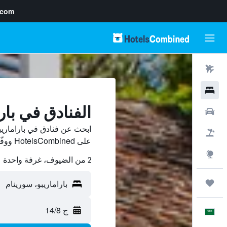
.com
رحلات طيران
فنادق
الفنادق في بار
سيارات
ابحث عن فنادق في باراماريب
حزم العروض
على HotelsCombined ووفّر.
استكشاف
2 من الضيوف، غرفة واحدة
رحلات
ج 14/8
العَرَبِيَّة