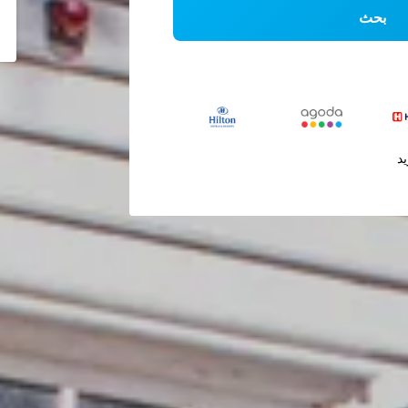
بحث
يد