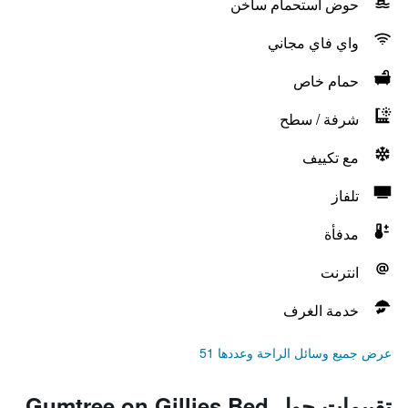
حوض استحمام ساخن
واي فاي مجاني
حمام خاص
شرفة / سطح
مع تكييف
تلفاز
مدفأة
انترنت
خدمة الغرف
عرض جميع وسائل الراحة وعددها 51
تقييمات حول Gumtree on Gillies Bed