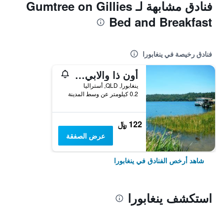
فنادق مشابهة لـ Gumtree on Gillies
Bed and Breakfast
فنادق رخيصة في ينغابورا
أون ذا والابي إيكو لودج - دار ضيافة
ينغابورا, QLD, أستراليا
0.2 كيلومتر عن وسط المدينة
122 ﷼
عرض الصفقة
شاهد أرخص الفنادق في ينغابورا
استكشف ينغابورا