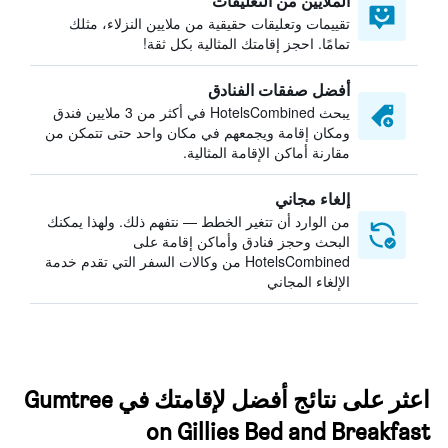
الملايين من التعليقات
تقييمات وتعليقات حقيقية من ملايين النزلاء، مثلك
تمامًا. احجز إقامتك المثالية بكل ثقة!
أفضل صفقات الفنادق
يبحث HotelsCombined في أكثر من 3 ملايين فندق
ومكان إقامة ويجمعهم في مكان واحد حتى تتمكن من
مقارنة أماكن الإقامة المثالية.
إلغاء مجاني
من الوارد أن تتغير الخطط — نتفهم ذلك. ولهذا يمكنك
البحث وحجز فنادق وأماكن إقامة على
HotelsCombined من وكالات السفر التي تقدم خدمة
الإلغاء المجاني
اعثر على نتائج أفضل لإقامتك في Gumtree
on Gillies Bed and Breakfast