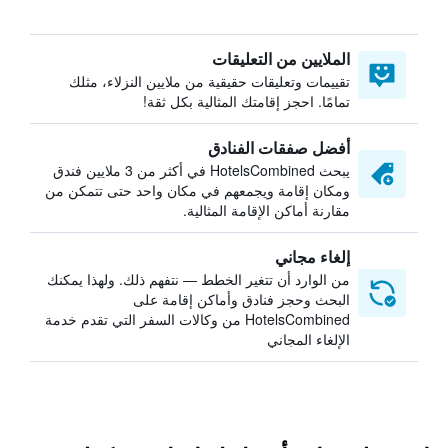
الملايين من التعليقات
تقييمات وتعليقات حقيقية من ملايين النزلاء، مثلك
تمامًا. احجز إقامتك المثالية بكل ثقة!
أفضل صفقات الفنادق
يبحث HotelsCombined في أكثر من 3 ملايين فندق
ومكان إقامة ويجمعهم في مكان واحد حتى تتمكن من
مقارنة أماكن الإقامة المثالية.
إلغاء مجاني
من الوارد أن تتغير الخطط — نتفهم ذلك. ولهذا يمكنك
البحث وحجز فنادق وأماكن إقامة على
HotelsCombined من وكالات السفر التي تقدم خدمة
الإلغاء المجاني