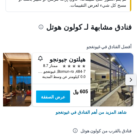
مسح كل شيء لعرض التقييمات.
فنادق مشابهة لـ كولون هوتل
أفضل الفنادق في غيونغجو
هيلتون جيونجو
5 نجوم
ممتاز 8.7
484-7, Bomun-ro, غيونغجو, كوريا الجنوبية
0.0 كيلومتر عن وسط المدينة
605 ﷼
عرض الصفقة
شاهد المزيد من أهم الفنادق في غيونغجو
فنادق بالقرب من كولون هوتل