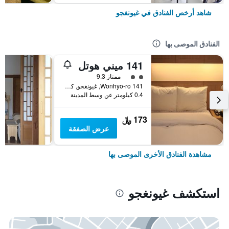
شاهد أرخص الفنادق في غيونغجو
الفنادق الموصى بها
141 ميني هوتل
تقييم فئة 2
ممتاز 9.3
141 Wonhyo-ro, غيونغجو, كوريا الجنوبية
0.4 كيلومتر عن وسط المدينة
173 ﷼
عرض الصفقة
مشاهدة الفنادق الأخرى الموصى بها
استكشف غيونغجو