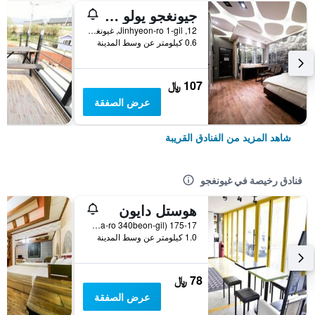
جيونغجو يولو هوتل
12, Jinhyeon-ro 1-gil, غيونغجو, كوريا الجنوبية
0.6 كيلومتر عن وسط المدينة
107 ﷼
عرض الصفقة
شاهد المزيد من الفنادق القريبة
فنادق رخيصة في غيونغجو
هوستل دايون
175-17 Seongdong-Dong (12, Wonhwa-ro 340beon-gil), غيونغجو, كوريا الجنوبية
1.0 كيلومتر عن وسط المدينة
78 ﷼
عرض الصفقة