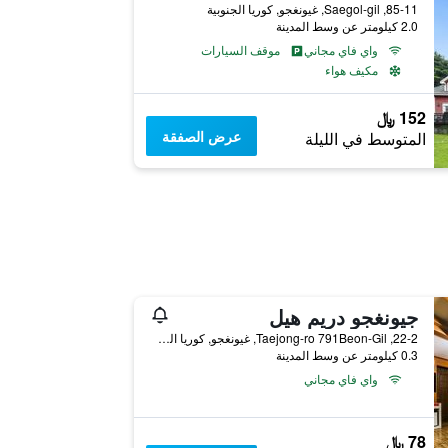
85-11, Saegol-gil, غيونغجو, كوريا الجنوبية
2.0 كيلومتر عن وسط المدينة
واي فاي مجاني
موقف السيارات
مكيف هواء
152 ﷼
عرض الصفقة
المتوسط في الليلة
جيونغجو دريم هيل
22-2, Taejong-ro 791Beon-Gil, غيونغجو, كوريا الجنوبية
0.3 كيلومتر عن وسط المدينة
واي فاي مجاني
78 ﷼