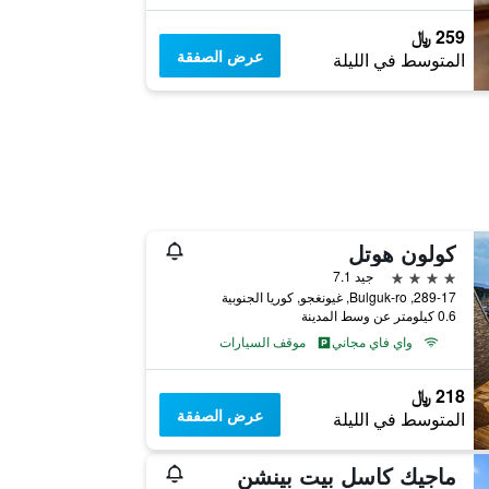
259 ﷼
عرض الصفقة
المتوسط في الليلة
كولون هوتل
4 نجوم
جيد 7.1
289-17, Bulguk-ro, غيونغجو, كوريا الجنوبية
0.6 كيلومتر عن وسط المدينة
واي فاي مجاني
موقف السيارات
218 ﷼
عرض الصفقة
المتوسط في الليلة
ماجيك كاسل بيت بينشن