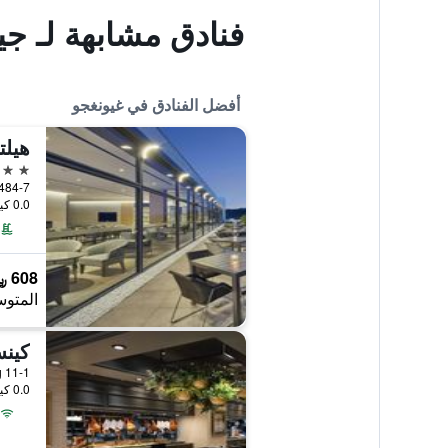
فنادق مشابهة لـ جي
أفضل الفنادق في غيونغجو
هيلت
5 نجوم
484-7, Bomun-ro, غيونغجو, كوريا الجنو
0.0 كيلومتر عن وسط المدينة
608 ﷼
المتوس
كينس
11-1 Bukgun-Dong, غيونغجو, كوريا الجنوبية
0.0 كيلومتر عن وسط المدينة