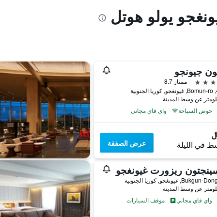
ونغجو يولو هوتل
ون جيونجو
ممتاز 8.7
بية
حوض السباحة
واي فاي مجاني
عرض الصفقة
ط في الليلة
ينجتون ريزورت غيونغجو
واي فاي مجاني
موقف السيارات