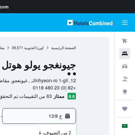
.com
رحلات طيران
الصفحة الرئيسية
كوريا الجنوبية
39,571
مقا
فنادق
جيونغجو يولو هوتل
سيارات
تقييم فئة 2
حزم العروض
12, Jinhyeon-ro 1-gil, , غيونغجو, مقاطعة جيونجسانجبك-دو, كوريا الجنوبية
+82 (0) 23 480 0118
استكشاف
ممتاز
63 من التقييمات تم التحقق منها
8.8
رحلات
خ 13/8
-
العَرَبِيَّة
2 من الضيوف، غرفة واحدة