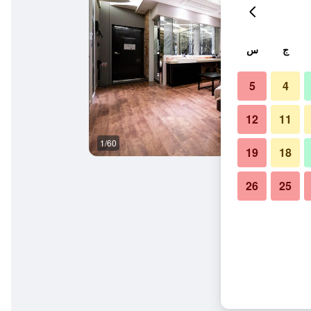
ج
س
5
4
12
11
1/60
غرفة نوم
19
18
26
25