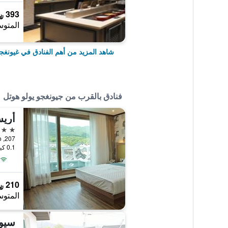
393 ﷼
المتوس
شاهد المزيد من أهم الفنادق في غيونغج
فنادق بالقرب من جيونغجو يولو هوتل
أريس
2 نجمتين
207, Yeongbul-ro, غيونغجو, كوريا الجنوبية
0.1 كيلومتر عن وسط المدينة
210 ﷼
المتوس