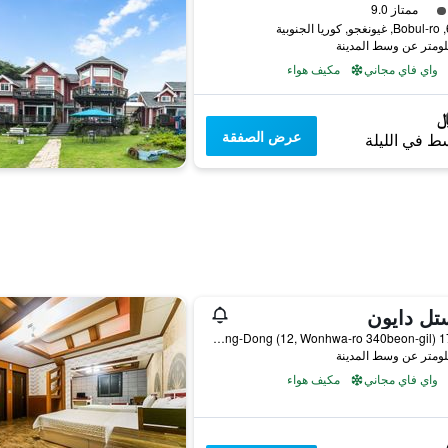
فئة 3
ممتاز 9.0
بية
واي فاي مجاني
مكيف هواء
عرض الصفقة
ط في الليلة
تل دايون
175-17 Seongdong-Dong (12, Wonhwa-ro 340beon-gil), غيونغجو, كوريا الجنوبية
واي فاي مجاني
مكيف هواء