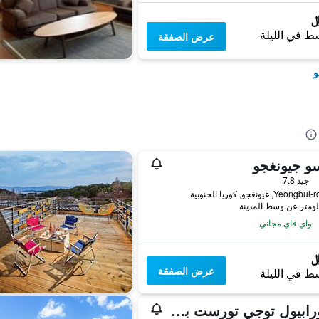
ط في الليلة
عرض الصفقة
و
و جيونغجو
جيد 7.8
واي فاي مجاني
عرض الصفقة
ط في الليلة
سيورابيول توجي تورست بنشن