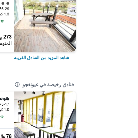
تقييم 
66-29, Bobul-ro, غيونغجو, كوريا الجنو
1.3 كيلومتر عن وسط المدينة
273 ﷼
المتوس
شاهد المزيد من الفنادق القريبة
فنادق رخيصة في غيونغجو
هوس
1.0 كيلومتر عن وسط المدينة
78 ﷼