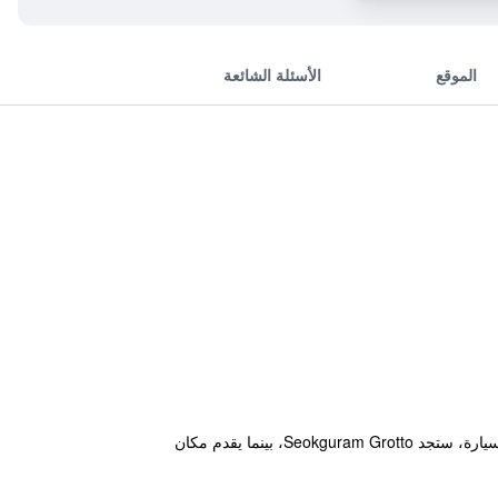
الموقع
الأسئلة الشائعة
يقع الموتيل في مدينة غيونغجو و يتضمن إنترنت لاسلكي مجاني في الأماكن العامة. وضمن مسافة لا تزيد عن 10 دقائق بالسيارة، ستجد Seokguram Grotto، بينما يقدم مكان