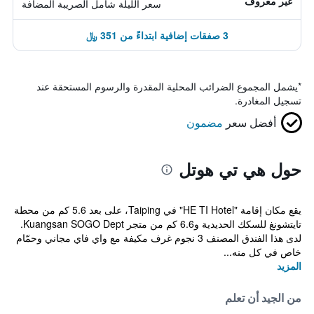
غير معروف
سعر الليلة شامل الصريبة المضافة
3 صفقات إضافية ابتداءً من 351 ﷼
*
يشمل المجموع الضرائب المحلية المقدرة والرسوم المستحقة عند
تسجيل المغادرة.
أفضل سعر
مضمون
حول هي تي هوتل
يقع مكان إقامة "HE TI Hotel" في Taiping، على بعد 5.6 كم من محطة
تايتشونغ للسكك الحديدية و6.6 كم من متجر Kuangsan SOGO Dept.
لدى هذا الفندق المصنف 3 نجوم غرف مكيفة مع واي فاي مجاني وحمّام
خاص في كل منه...
المزيد
من الجيد أن تعلم