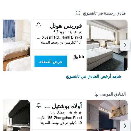
فنادق رخيصة في تايتشونغ
فوربس هوتل
3 نجوم
جيد 6.7
No.181, Xueshi Rd., North District, تايتشونغ, تايوان
1.4 كيلومتر عن وسط المدينة
55 ﷼
عرض الصفقة
شاهد أرخص الفنادق في تايتشونغ
الفنادق الموصى بها
أولاه بوشتيل - تايتشونج ستيشن
3 نجوم
ممتاز 8.8
No. 55, Zhongshan Road, تايتشونغ, تايوان
1.0 كيلومتر عن وسط المدينة