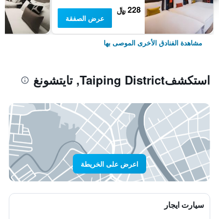
228 ﷼
عرض الصفقة
مشاهدة الفنادق الأخرى الموصى بها
استكشفTaiping District, تايتشونغ
اعرض على الخريطة
سيارت ايجار