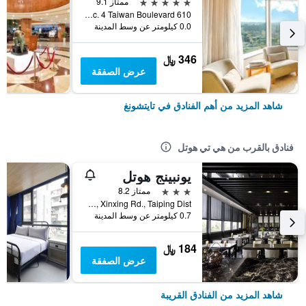
5 نجوم
ممتاز 9.1
610 Sec. 4 Taiwan Boulevard, تايتشونغ, تايوان
0.0 كيلومتر عن وسط المدينة
346 ﷼
عرض الصفقة
شاهد المزيد من أهم الفنادق في تايتشونغ
فنادق بالقرب من هي تي هوتل
يونبينج هوتل
3 نجوم
ممتاز 8.2
No.106, Xinxing Rd., Taiping Dist, تايتشونغ, تايوان
0.7 كيلومتر عن وسط المدينة
184 ﷼
عرض الصفقة
شاهد المزيد من الفنادق القريبة