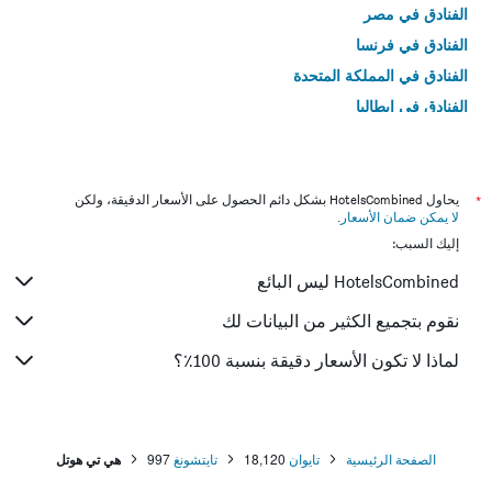
الفنادق في مصر
الفنادق في فرنسا
الفنادق في المملكة المتحدة
الفنادق في إيطاليا
الفنادق في تايلاند
*
يحاول HotelsCombined بشكل دائم الحصول على الأسعار الدقيقة، ولكن
لا يمكن ضمان الأسعار
.
إليك السبب:
HotelsCombined ليس البائع
نقوم بتجميع الكثير من البيانات لك
لماذا لا تكون الأسعار دقيقة بنسبة 100٪؟
الصفحة الرئيسية
تايوان
18,120
تايتشونغ
997
هي تي هوتل