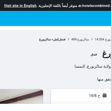
ar.hotelscombined
متوفر أيضاً باللغة الإنجليزية.
Visit site in English
بورغ
14,054
سالزبورغ
469
فندق إتش+ سالزبورغ
رغ
فندق
ح 16/8