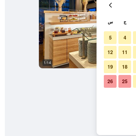
ج
س
5
4
12
11
1/14
سبا
19
18
26
25