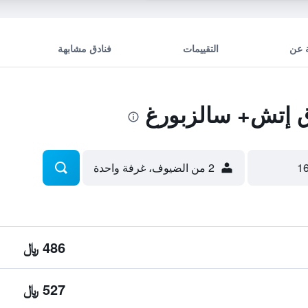
 عن
التقييمات
فنادق مشابهة
 إتش+ سالزبورغ
2 من الضيوف، غرفة واحدة
486 ﷼
527 ﷼