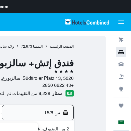
.com
رحلات طيران
الصفحة الرئيسية
النمسا
72,673
ولاية سالز
فنادق
فندق إتش+ سالزبو
سيارات
4 نجوم
حزم العروض
Südtiroler Platz 13, 5020, سالزبورغ, ولاية سالزبورغ, النمسا
+43 6622 2850
استكشاف
ممتاز
9,238 من التقييمات تم التحقق منها
8.5
رحلات
س 15/8
-
العَرَبِيَّة
2 من الضيوف، غرفة واحدة