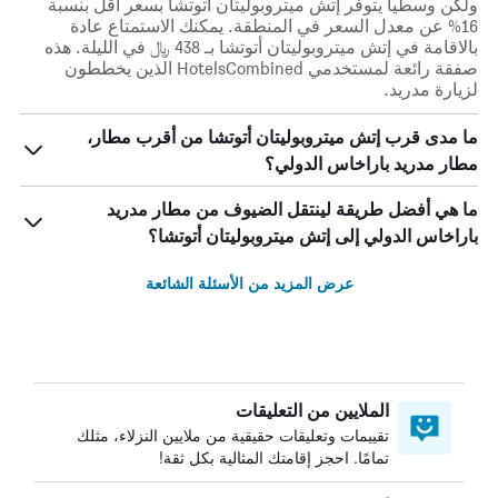
ولكن وسطياً يتوفر إتش ميتروبوليتان أتوتشا بسعر أقل بنسبة
16% عن معدل السعر في المنطقة. يمكنك الاستمتاع عادة
بالاقامة في إتش ميتروبوليتان أتوتشا بـ 438 ﷼ في الليلة. هذه
صفقة رائعة لمستخدمي HotelsCombined الذين يخططون
لزيارة مدريد.
ما مدى قرب إتش ميتروبوليتان أتوتشا من أقرب مطار،
مطار مدريد باراخاس الدولي؟
ما هي أفضل طريقة لينتقل الضيوف من مطار مدريد
باراخاس الدولي إلى إتش ميتروبوليتان أتوتشا؟
عرض المزيد من الأسئلة الشائعة
الملايين من التعليقات
تقييمات وتعليقات حقيقية من ملايين النزلاء، مثلك
تمامًا. احجز إقامتك المثالية بكل ثقة!