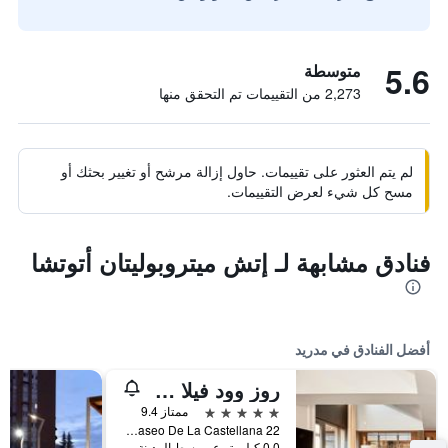
5.6
متوسطة
2,273 من التقييمات تم التحقق منها
لم يتم العثور على تقييمات. حاول إزالة مرشح أو تغيير بحثك أو
مسح كل شيء لعرض التقييمات.
فنادق مشابهة لـ إتش ميتروبوليتان أتوتشا
أفضل الفنادق في مدريد
روز وود فيلا ماجنا
5 نجوم
ممتاز 9.4
Paseo De La Castellana 22, مدريد, أسبانيا
0.0 كيلومتر عن وسط المدينة