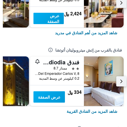
2,424 ﷼
عرض
الصفقة
شاهد المزيد من أهم الفنادق في مدريد
فنادق بالقرب من إتش ميتروبوليتان أتوتشا
فندق Mediodia
2 نجمتين
ممتاز 8.7
Plaza Del Emperador Carlos V, 8, مدريد, أسبانيا
0.2 كيلومتر عن وسط المدينة
334 ﷼
عرض الصفقة
شاهد المزيد من الفنادق القريبة