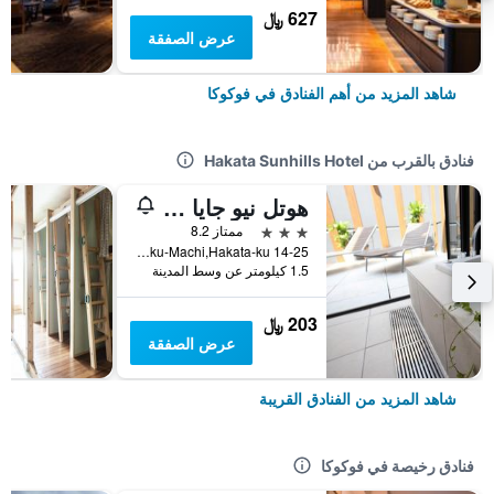
627 ﷼
عرض الصفقة
شاهد المزيد من أهم الفنادق في فوكوكا
فنادق بالقرب من Hakata Sunhills Hotel
هوتل نيو جايا هاكاتا ميسيمينامي
3 نجوم
ممتاز 8.2
14-25 Kamigofuku-Machi,Hakata-ku, فوكوكا, اليابان
1.5 كيلومتر عن وسط المدينة
203 ﷼
عرض الصفقة
شاهد المزيد من الفنادق القريبة
فنادق رخيصة في فوكوكا