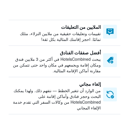
الملايين من التعليقات
تقييمات وتعليقات حقيقية من ملايين النزلاء، مثلك
تمامًا. احجز إقامتك المثالية بكل ثقة!
أفضل صفقات الفنادق
يبحث HotelsCombined في أكثر من 3 ملايين فندق
ومكان إقامة ويجمعهم في مكان واحد حتى تتمكن من
مقارنة أماكن الإقامة المثالية.
إلغاء مجاني
من الوارد أن تتغير الخطط — نتفهم ذلك. ولهذا يمكنك
البحث وحجز فنادق وأماكن إقامة على
HotelsCombined من وكالات السفر التي تقدم خدمة
الإلغاء المجاني