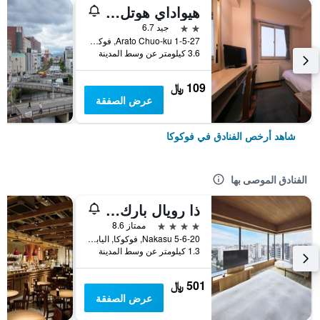
هيواداي هوتل أراتو
2 نجمتين
جيد 6.7
1-5-27 Arato Chuo-ku, فوكوكا, اليابان
3.6 كيلومتر عن وسط المدينة
109 ﷼
عرض الصفقة
شاهد أرخص الفنادق في فوكوكا
الفنادق الموصى بها
ذا رويال بارك كانفاس فوكوكا ناكاسو
4 نجوم
ممتاز 8.6
5-6-20 Nakasu, فوكوكا, اليابان
1.3 كيلومتر عن وسط المدينة
501 ﷼
عرض الصفقة