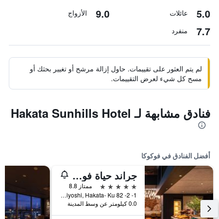
9.0
5.0
عائلات
الأزواج
7.7
منفرد
لم يتم العثور على تقييمات. حاول إزالة مرشح أو تغيير بحثك أو
مسح كل شيء لعرض التقييمات.
فنادق مشابهة لـ Hakata Sunhills Hotel
أفضل الفنادق في فوكوكا
جراند حياة فوكوكا
5 نجوم
ممتاز 8.8
1- 2- 82 Sumiyoshi, Hakata- Ku, فوكوكا, اليابان
0.0 كيلومتر عن وسط المدينة