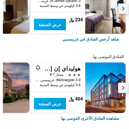
St James Square, 0, غريمسبي, المملكة المتحدة
0.6 كيلومتر عن وسط المدينة
234 ﷼
عرض الصفقة
شاهد أرخص الفنادق في غريمسبي
الفنادق الموصى بها
هوليداي إن إكسبر س جٓ ٓسيا ي ياب آي ايتش جي
3 نجوم
ممتاز 8.7
3-9 Wellowgate, غريمسبي, المملكة المتحدة
0.6 كيلومتر عن وسط المدينة
404 ﷼
عرض الصفقة
مشاهدة الفنادق الأخرى الموصى بها