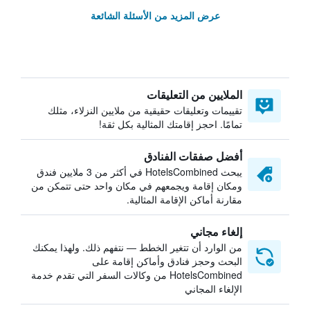
عرض المزيد من الأسئلة الشائعة
الملايين من التعليقات
تقييمات وتعليقات حقيقية من ملايين النزلاء، مثلك
تمامًا. احجز إقامتك المثالية بكل ثقة!
أفضل صفقات الفنادق
يبحث HotelsCombined في أكثر من 3 ملايين فندق
ومكان إقامة ويجمعهم في مكان واحد حتى تتمكن من
مقارنة أماكن الإقامة المثالية.
إلغاء مجاني
من الوارد أن تتغير الخطط — نتفهم ذلك. ولهذا يمكنك
البحث وحجز فنادق وأماكن إقامة على
HotelsCombined من وكالات السفر التي تقدم خدمة
الإلغاء المجاني