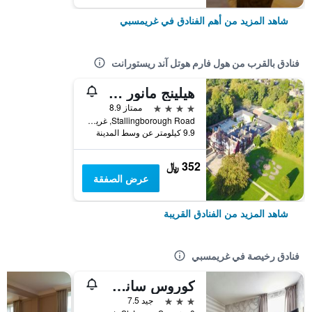
شاهد المزيد من أهم الفنادق في غريمسبي
فنادق بالقرب من هول فارم هوتل آند ريستورانت
هيلينج مانور هوتل
4 نجوم
ممتاز 8.9
Stallingborough Road, غريمسبي, المملكة المتحدة
9.9 كيلومتر عن وسط المدينة
352 ﷼
عرض الصفقة
شاهد المزيد من الفنادق القريبة
فنادق رخيصة في غريمسبي
كوروس سانت جيمس هوتل جريمسبي
3 نجوم
جيد 7.5