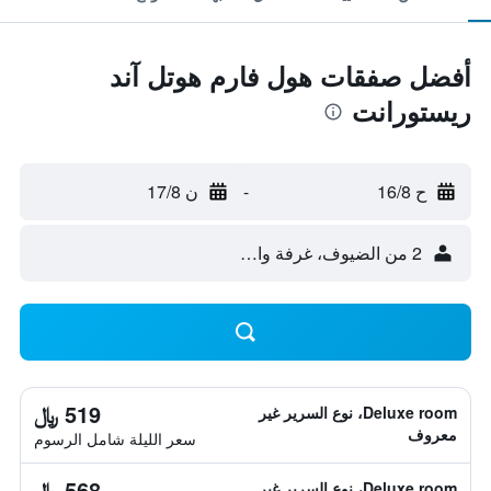
أفضل صفقات هول فارم هوتل آند
ريستورانت
ح 16/8
-
ن 17/8
2 من الضيوف، غرفة واحدة
519 ﷼
Deluxe room، نوع السرير غير
معروف
سعر الليلة شامل الرسوم
568 ﷼
Deluxe room، نوع السرير غير