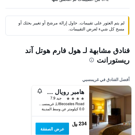
لم يتم العثور على تقييمات. حاول إزالة مرشح أو تغيير بحثك أو
مسح كل شيء لعرض التقييمات.
فنادق مشابهة لـ هول فارم هوتل آند
ريستورانت
أفضل الفنادق في غريمسبي
هامبر رويال هوتل
4 نجوم
جيد 7.9
Littlecoates Road, غريمسبي, المملكة المتحدة
0.0 كيلومتر عن وسط المدينة
234 ﷼
عرض الصفقة