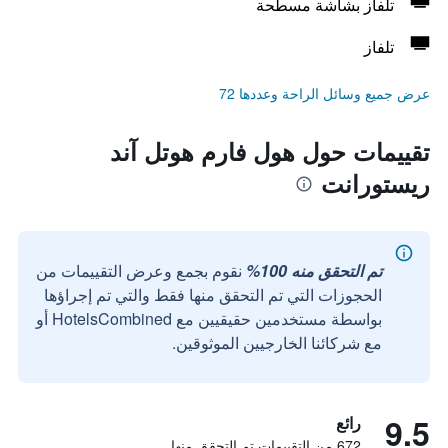
تلفاز بشاشة مسطحة
تلفاز
عرض جميع وسائل الراحة وعددها 72
تقييمات حول هول فارم هوتل آند
ريستورانت
تم التحقق منه 100%
نقوم بجمع وعرض التقييمات من
الحجوزات التي تم التحقق منها فقط والتي تم إجراؤها
بواسطة مستخدمين حقيقيين مع HotelsCombined أو
مع شركائنا الخارجيين الموثوقين.
9.5
رائع
672 من التقييمات تم التحقق منها