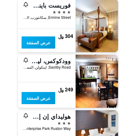
فوريست باينز سبا آند جولف ريزورت
4 نجوم
Ermine Street, سكانثورب, المملكة المتحدة
304 ﷼
عرض الصفقة
وودكوكس، لينكولن من مارستونز إنز
Saxilby Road, لينكولن, المملكة المتحدة
249 ﷼
عرض الصفقة
هوليداي إن إكسبرس ٓ ٓنك ولت سي آيتت تج يباي ايتش جي
3 نجوم
Brayford Enterprise Park Ruston Way, لينكولن, المملكة المتحدة