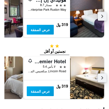
3 نجوم
ممتاز 8.7
Brayford Enterprise Park Ruston Way, لينكولن, المملكة المتحدة
319 ﷼
عرض الصفقة
2 نجمتين
نجمتين أو أقل
The Premier Hotel
2 نجمتين
لا بأس 5.4
Lincoln Road, سكغنيس, المملكة المتحدة
319 ﷼
عرض الصفقة