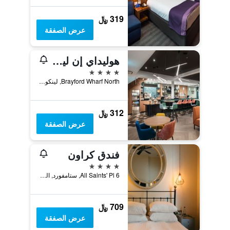
319 ﷼
عرض الصفقة
هوليداي إن لينكولن
4 نجوم
Brayford Wharf North, لينكولن, المملكة المتحدة
312 ﷼
عرض الصفقة
فندق كراون
4 نجوم
6 All Saints' Pl, ستامفورد, المملكة المتحدة
709 ﷼
عرض الصفقة