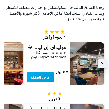
وجدنا الفنادق التالية في لينكولنشاير مع خيارات مختلفة للأسعار
وفئات الفنادق. ستجد أيضًا أماكن الإقامة الأكثر شهرة والأفضل
قيمة ضمن كل فئة فندق.
4 نجوم
4 نجوم أو أكثر
هوليداي إن لينكولن
4 نجوم
ممتاز 8.5
Brayford Wharf North, لينكولن, المملكة المتحدة
312 ﷼
عرض الصفقة
3 نجوم
3 نجوم
هوليداي إن إكسبرس ٓ ٓنك ولت سي آيتت تج يباي ايتش جي