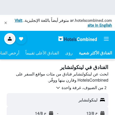
ar.hotelscombined.com
متوفر أيضاً باللغة الإنجليزية.
Visit
site in English
رؤى
الفنادق الأعلى تقييماً
أرخص الفنا
الفنادق في لينكولنشاير
ابحث عن لينكولنشاير فنادق من مئات مواقع السفر على
HotelsCombined وقارن بينها ووفّر.
2 من الضيوف، غرفة واحدة
لينكولنشاير
خ 13/8
-
ج 14/8