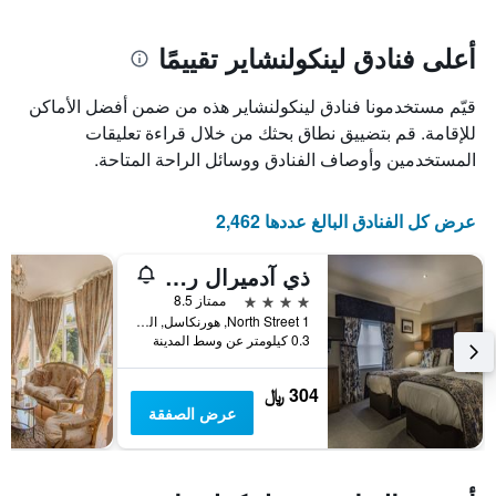
سعر
يتضمن
غرفة
المخطط
1
أعلى فنادق لينكولنشاير تقييمًا
محور
X
قيّم مستخدمونا فنادق لينكولنشاير هذه من ضمن أفضل الأماكن
الذي
يعرض
للإقامة. قم بتضييق نطاق بحثك من خلال قراءة تعليقات
عدد
المستخدمين وأوصاف الفنادق ووسائل الراحة المتاحة.
الأيام
قبل
الإقامة
عرض كل الفنادق البالغ عددها 2,462
يتضمن
المخطط
ذي آدميرال رودني هوتل، هورن كاسل، لينكينشير
التالي
1
4 نجوم
ممتاز 8.5
محور
North Street 1, هورنكاسل, المملكة المتحدة
Y
0.3 كيلومتر عن وسط المدينة
الذي
يعرض
304 ﷼
متوسط
عرض الصفقة
سعر
غرفة