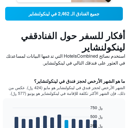
جميع الفنادق الـ 2,462 في لينكولنشاير
أفكار للسفر حول الفنادقفي
لينكولنشاير
استخدم نصائح HotelsCombined التي تدعمها البيانات لمساعدتك
في العثور على فندقك التالي في لينكولنشاير.
ما هو الشهر الأرخص لحجز فندق في لينكولنشاير؟
الشهر الأرخص لحجز فندق في لينكولنشاير هو مايو (424 ﷼). عكس من
ذلك، فإن الشهر الأكثر تكلفة للإقامة في لينكولنشاير هو يونيو (577 ﷼).
750 ﷼
Bar
Chart
500 ﷼
graphic.
chart
with
250 ﷼
12