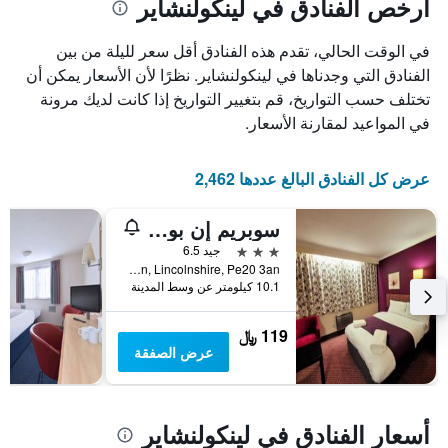
أرخص الفنادق في لينكولنشاير
في الوقت الحالي، تقدم هذه الفنادق أقل سعر لليلة من بين
الفنادق التي وجدناها في لينكولنشاير. نظرًا لأن الأسعار يمكن أن
تختلف حسب التواريخ، قم بتغيير التواريخ إذا كانت لديك مرونة
في المواعيد لمقارنة الأسعار.
عرض كل الفنادق البالغ عددها 2,462
سوبريم إن بوستون
3 نجوم
جيد 6.5
Bicker, Boston, Lincolnshire, Pe20 3an, بوسطن, المملكة المتحدة
10.1 كيلومتر عن وسط المدينة
119 ﷼
عرض الصفقة
أسعار الفنادق في لينكولنشاير