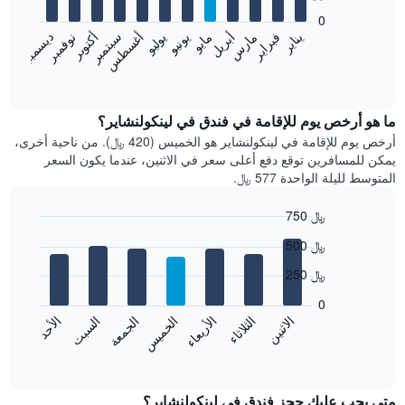
bars.
0
فبراير
مايو
أغسطس
نوفمبر
يناير
أبريل
يوليو
أكتوبر
مارس
يونيو
سبتمبر
ديسمبر
يعرض
المخطط
End
of
التالي
interactive
متوسط
chart
سعر
ما هو أرخص يوم للإقامة في فندق في لينكولنشاير؟
غرفة
أرخص يوم للإقامة في لينكولنشاير هو الخميس (420 ﷼). من ناحية أخرى،
كل
يمكن للمسافرين توقع دفع أعلى سعر في الاثنين، عندما يكون السعر
شهر
المتوسط لليلة الواحدة 577 ﷼.
يتضمن
المخطط
750 ﷼
1
Bar
محور
Chart
500 ﷼
graphic.
chart
X
with
الذي
250 ﷼
7
يعرض
bars.
0
الشهور.
الاثنين
الثلاثاء
الأربعاء
الخميس
الجمعة
السبت
الأحد
يتضمن
يعرض
المخطط
المخطط
End
التالي
of
التالي
interactive
1
متوسط
chart
محور
سعر
متى يجب عليك حجز فندق في لينكولنشاير؟